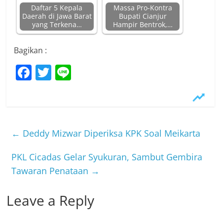
Daftar 5 Kepala
Massa Pro-Kontra
Daerah di Jawa Barat
Bupati Cianjur
yang Terkena…
Hampir Bentrok,…
Bagikan :
F
T
Li
a
w
n
c
itt
e
e
er
b
←
Deddy Mizwar Diperiksa KPK Soal Meikarta
o
PKL Cicadas Gelar Syukuran, Sambut Gembira
o
Tawaran Penataan
→
k
Leave a Reply