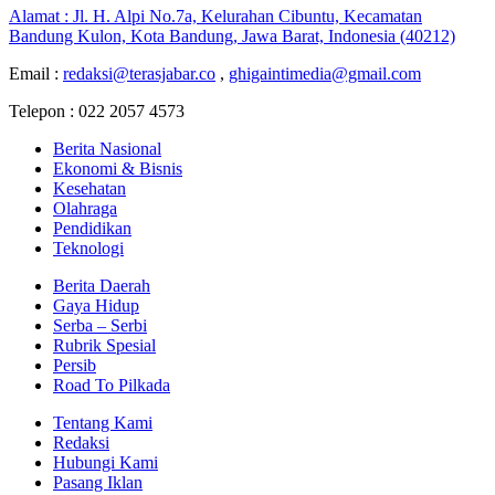
Alamat : Jl. H. Alpi No.7a, Kelurahan Cibuntu, Kecamatan
Bandung Kulon, Kota Bandung, Jawa Barat, Indonesia (40212)
Email :
redaksi@terasjabar.co
,
ghigaintimedia@gmail.com
Telepon : 022 2057 4573
Berita Nasional
Ekonomi & Bisnis
Kesehatan
Olahraga
Pendidikan
Teknologi
Berita Daerah
Gaya Hidup
Serba – Serbi
Rubrik Spesial
Persib
Road To Pilkada
Tentang Kami
Redaksi
Hubungi Kami
Pasang Iklan