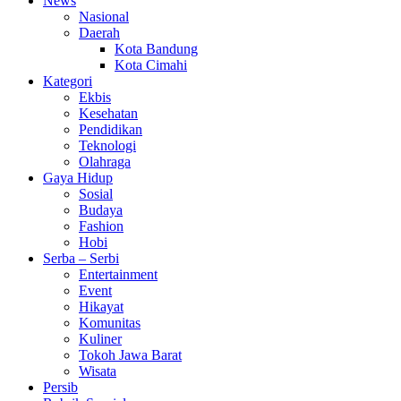
News
Nasional
Daerah
Kota Bandung
Kota Cimahi
Kategori
Ekbis
Kesehatan
Pendidikan
Teknologi
Olahraga
Gaya Hidup
Sosial
Budaya
Fashion
Hobi
Serba – Serbi
Entertainment
Event
Hikayat
Komunitas
Kuliner
Tokoh Jawa Barat
Wisata
Persib