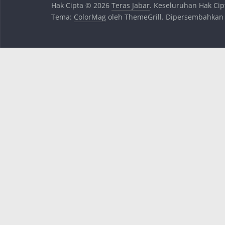
Hak Cipta © 2026
Teras Jabar
. Keseluruhan Hak Cip
Tema:
ColorMag
oleh ThemeGrill. Dipersembahkan