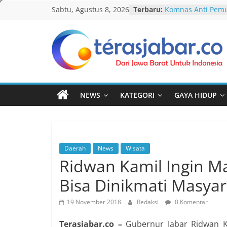
Skip
Sabtu, Agustus 8, 2026
Terbaru:
Komnas Anti Pem
to
Dewan Dakwah Ge
Nasional, Rumusk
content
Penanganan Kasu
Cetak Sejarah, 20
Teras
PAUD/TK/RA di Ba
Pecahkan Rekor M
Jabar
Festival Tunas Sil
KDM Ajak LPM Iku
NEWS
KATEGORI
GAYA HIDUP
Percepatan Pemb
dan Kelurahan di 
Debat Publik Sido
LGBTQ, Ustadz Yud
Selalu Terbuka
Daerah
News
Wisata
Darurat HIV pada 
Ridwan Kamil Ingin M
tak Menyentuh M
Bisa Dinikmati Masya
19 November 2018
Redaksi
0 Komentar
Terasjabar.co –
Gubernur Jabar Ridwan Ka