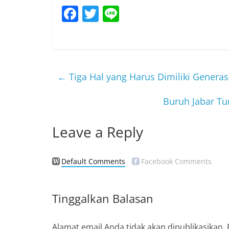
F
T
Li
a
w
n
c
itt
e
e
er
b
←
Tiga Hal yang Harus Dimiliki Generas
o
Buruh Jabar T
o
k
Leave a Reply
Default Comments
Facebook Comments
Tinggalkan Balasan
Alamat email Anda tidak akan dipublikasikan.