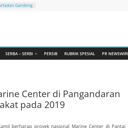
urtadan Gandeng
lar Seminar
an Standarisasi
s Pemurtadan
 Ribu Anak
ndung Barat Siap
URI Lewat
iwangi 2026
t Andil dalam
SERBA – SERBI
PERSIB
RUBRIK SPESIAL
PR NEWSWIR
angunan Desa
Jawa Barat
arjo Bahas
i: Pintu Taubat
Remaja, Solusi
arine Center di Pangandaran
asalah
rakat pada 2019
mil berharap proyek nasional Marine Center di Pantai