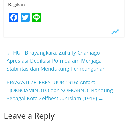
Bagikan :
F
T
Li
a
w
n
c
itt
e
e
er
b
←
HUT Bhayangkara, Zulkifly Chaniago
o
Apresiasi Dedikasi Polri dalam Menjaga
Stabilitas dan Mendukung Pembangunan
o
k
PRASASTI ZELFBESTUUR 1916: Antara
TJOKROAMINOTO dan SOEKARNO, Bandung
Sebagai Kota Zelfbestuur Islam (1916)
→
Leave a Reply