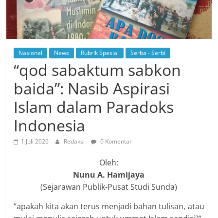
Nasional
News
Rubrik Spesial
Serba - Serbi
“qod sabaktum sabkon
baida”: Nasib Aspirasi
Islam dalam Paradoks
Indonesia
1 Juli 2026
Redaksi
0 Komentar
Oleh:
Nunu A. Hamijaya
(Sejarawan Publik-Pusat Studi Sunda)
“apakah kita akan terus menjadi bahan tulisan, atau