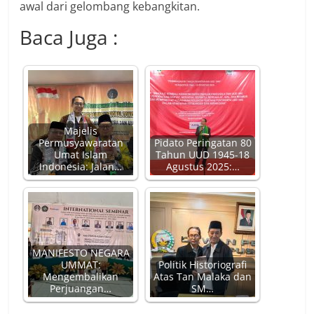
awal dari gelombang kebangkitan.
Baca Juga :
Majelis
Permusyawaratan
Pidato Peringatan 80
Umat Islam
Tahun UUD 1945-18
Indonesia: Jalan…
Agustus 2025:…
MANIFESTO NEGARA
UMMAT:
Politik Historiografi
Mengembalikan
Atas Tan Malaka dan
Perjuangan…
SM…