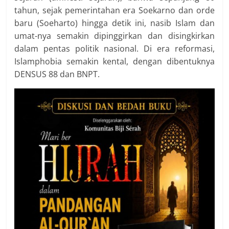
tahun, sejak pemerintahan era Soekarno dan orde
baru (Soeharto) hingga detik ini, nasib Islam dan
umat-nya semakin dipinggirkan dan disingkirkan
dalam pentas politik nasional. Di era reformasi,
Islamphobia semakin kental, dengan dibentuknya
DENSUS 88 dan BNPT.