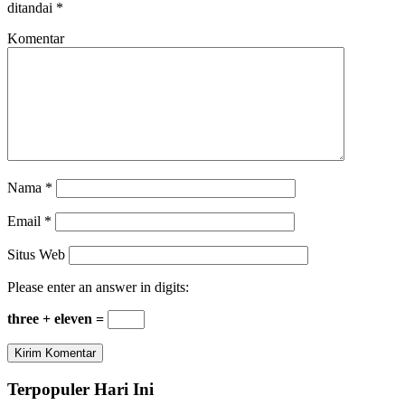
ditandai
*
Komentar
Nama
*
Email
*
Situs Web
Please enter an answer in digits:
three + eleven =
Terpopuler Hari Ini