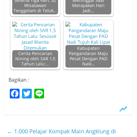
Selama Tiga Hari, 32
Meninggal Saat
Wisatawan
Merayakan Hari
Tenggelam di Teluk…
Jadi…
Kabupaten
Cerita Pencarian
Pangandaran Maju
Nining oleh SAR 1,5
Pesat Dengan PAD
Tahun Lalu:…
Naik…
Bagikan :
F
T
Li
a
w
n
c
itt
e
e
er
b
←
1.000 Pelajar Kompak Main Angklung di