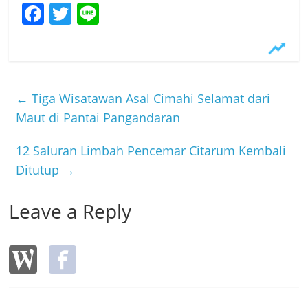
F
T
Li
a
w
n
c
itt
e
e
er
b
←
Tiga Wisatawan Asal Cimahi Selamat dari
o
Maut di Pantai Pangandaran
o
12 Saluran Limbah Pencemar Citarum Kembali
k
Ditutup
→
Leave a Reply