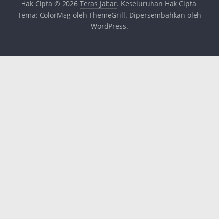
Hak Cipta © 2026
Teras Jabar
. Keseluruhan Hak Cipta.
Tema:
ColorMag
oleh ThemeGrill. Dipersembahkan oleh
WordPress
.