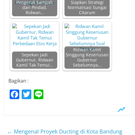
Pengeruk Sampah
Siapkan Strategi
dari Pindad,
Normalisasi Sungai
Ridwan…
Citarum
Ridwan Kamil
Sepekan Jadi
Singgung Keseriusan
Gubernur, Ridwan
Gubernur
Kamil Tak Temui…
Sebelumnya…
Bagikan :
F
T
Li
a
w
n
c
itt
e
e
er
b
←
Mengenal Proyek Ducting di Kota Bandung