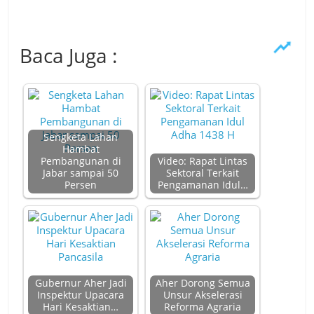
Baca Juga :
Sengketa Lahan
Hambat
Pembangunan di
Video: Rapat Lintas
Jabar sampai 50
Sektoral Terkait
Persen
Pengamanan Idul…
Gubernur Aher Jadi
Aher Dorong Semua
Inspektur Upacara
Unsur Akselerasi
Hari Kesaktian…
Reforma Agraria