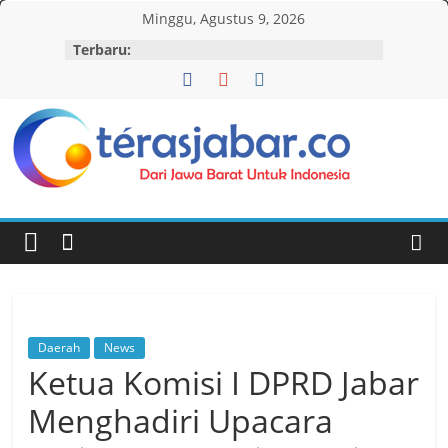
Skip
Minggu, Agustus 9, 2026
to
Terbaru:
content
Teras
Jabar
Daerah
News
Ketua Komisi I DPRD Jabar
Menghadiri Upacara