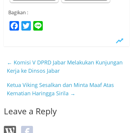
Bagikan :
F
T
Li
a
w
n
c
itt
e
e
er
b
←
Komisi V DPRD Jabar Melakukan Kunjungan
o
Kerja ke Dinsos Jabar
o
Ketua Viking Sesalkan dan Minta Maaf Atas
k
Kematian Haringga Sirila
→
Leave a Reply