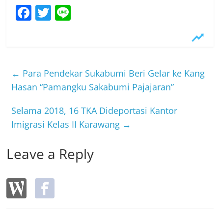
F
T
Li
a
w
n
c
itt
e
e
er
b
←
Para Pendekar Sukabumi Beri Gelar ke Kang
o
Hasan “Pamangku Sakabumi Pajajaran”
o
Selama 2018, 16 TKA Dideportasi Kantor
k
Imigrasi Kelas II Karawang
→
Leave a Reply