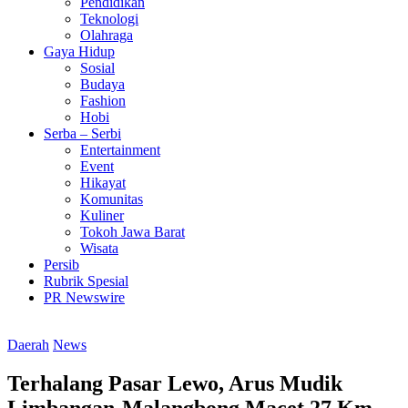
Pendidikan
Teknologi
Olahraga
Gaya Hidup
Sosial
Budaya
Fashion
Hobi
Serba – Serbi
Entertainment
Event
Hikayat
Komunitas
Kuliner
Tokoh Jawa Barat
Wisata
Persib
Rubrik Spesial
PR Newswire
Daerah
News
Terhalang Pasar Lewo, Arus Mudik