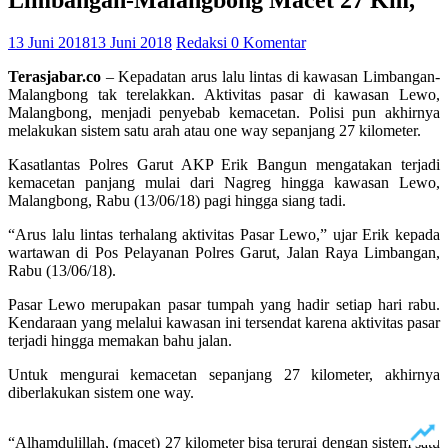
Limbangan-Malangbong Macet 27 Km,
13 Juni 2018
13 Juni 2018
Redaksi
0 Komentar
Terasjabar.co
– Kepadatan arus lalu lintas di kawasan Limbangan-
Malangbong tak terelakkan. Aktivitas pasar di kawasan Lewo,
Malangbong, menjadi penyebab kemacetan. Polisi pun akhirnya
melakukan sistem satu arah atau one way sepanjang 27 kilometer.
Kasatlantas Polres Garut AKP Erik Bangun mengatakan terjadi
kemacetan panjang mulai dari Nagreg hingga kawasan Lewo,
Malangbong, Rabu (13/06/18) pagi hingga siang tadi.
“Arus lalu lintas terhalang aktivitas Pasar Lewo,” ujar Erik kepada
wartawan di Pos Pelayanan Polres Garut, Jalan Raya Limbangan,
Rabu (13/06/18).
Pasar Lewo merupakan pasar tumpah yang hadir setiap hari rabu.
Kendaraan yang melalui kawasan ini tersendat karena aktivitas pasar
terjadi hingga memakan bahu jalan.
Untuk mengurai kemacetan sepanjang 27 kilometer, akhirnya
diberlakukan sistem one way.
“Alhamdulillah, (macet) 27 kilometer bisa terurai dengan sistem satu