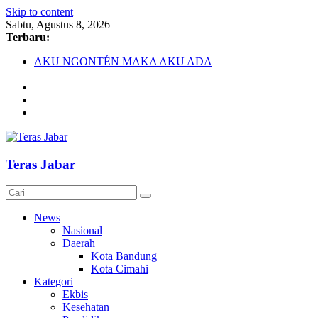
Skip to content
Sabtu, Agustus 8, 2026
Terbaru:
AKU NGONTÉN MAKA AKU ADA
Debat Publik Sidoarjo Bahas LGBTQ, Ustadz Yudi: Pintu
Taubat Selalu Terbuka
Darurat HIV pada Remaja, Solusi tak Menyentuh Masalah
Komnas Anti Pemurtadan Gandeng Dewan Dakwah Gelar
Seminar Nasional, Rumuskan Standarisasi Penanganan Kasus
Pemurtadan
Cetak Sejarah, 20 Ribu Anak PAUD/TK/RA di Bandung
Teras Jabar
Barat Siap Pecahkan Rekor MURI Lewat Festival Tunas
Siliwangi 2026
News
Nasional
Daerah
Kota Bandung
Kota Cimahi
Kategori
Ekbis
Kesehatan