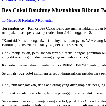
Daerah
Kota Bandung
News
Bea Cukai Bandung Musnahkan Ribuan Bo
15 Mei 2018
Redaksi
0 Komentar
Terasjabar.co –
Kantor Bea Cukai Bandung memusnahkan ribuan boto
merupakan hasil penyitaan periode tahun 2015 hingga 2018.
“Kami tidak bisa mengatakan ini isinya asli atau palsu. Wewenang 
Bandung, Onny Yuar Hanantyoko, Selasa (15/5/2018).
Onny menjelaskan, pemusnahan tersebut sesuai dengan peraturan Me
yang dikuasai negara, dan barang yang menjadi milik negara.
Kemudian, sesuai aturan menteri nomor 39/PMK.04/2014 tentang tata 
Sejumlah 4022 botol minuman tersebut dimusnahkan melalui cara pen
Onny pun mengatakan, tidak ada orang yang ditangkap dari pengung
“Ini tidak melalui penyidikan, karena pelanggaran yang tidak dikena
Selain minuman yang mengandung alkohol, pihak Bea Cukai Bandung j
part senapan angin, paintballs, air gun spare parts, air soft gun, senja