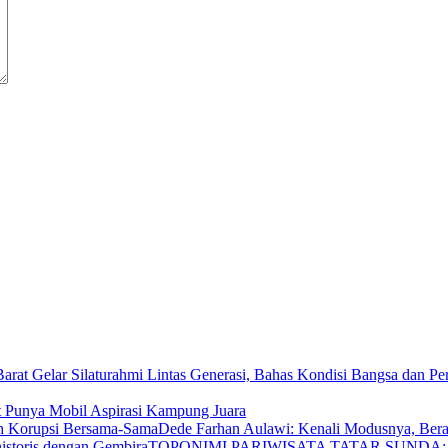
t Punya Mobil Aspirasi Kampung Juara
Dede Farhan Aulawi: Kenali Modusnya, Ber
TOPONIMI PARIWISATA TATAR SUNDA: Bel