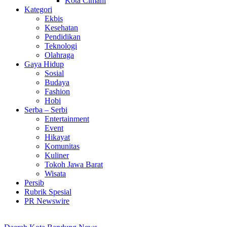
Kota Cimahi
Kategori
Ekbis
Kesehatan
Pendidikan
Teknologi
Olahraga
Gaya Hidup
Sosial
Budaya
Fashion
Hobi
Serba – Serbi
Entertainment
Event
Hikayat
Komunitas
Kuliner
Tokoh Jawa Barat
Wisata
Persib
Rubrik Spesial
PR Newswire