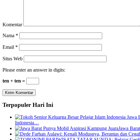
Komentar
Nama
*
Email
*
Situs Web
Please enter an answer in digits:
ten + ten =
Terpopuler Hari Ini
Indonesia…
Jawa Bara