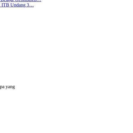
KM ITB Undang 3…
apa yang