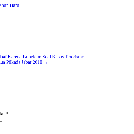
Tahun Baru
af Karena Bungkam Soal Kasus Terorisme
dua Pilkada Jabar 2018
→
dai
*