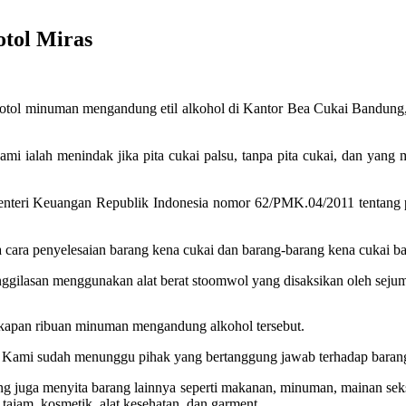
tol Miras
l minuman mengandung etil alkohol di Kantor Bea Cukai Bandung, Jl
kami ialah menindak jika pita cukai palsu, tanpa pita cukai, dan yan
nteri Keuangan Republik Indonesia nomor 62/PMK.04/2011 tentang pe
cara penyelesaian barang kena cukai dan barang-barang kena cukai bar
ggilasan menggunakan alat berat stoomwol yang disaksikan oleh seju
kapan ribuan minuman mengandung alkohol tersebut.
l. Kami sudah menunggu pihak yang bertanggung jawab terhadap barang 
uga menyita barang lainnya seperti makanan, minuman, mainan seks, h
ta tajam, kosmetik, alat kesehatan, dan garment.