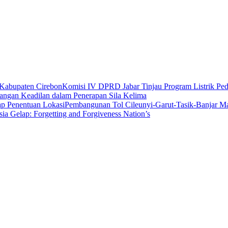
Komisi IV DPRD Jabar Tinjau Program Listrik P
angan Keadilan dalam Penerapan Sila Kelima
Pembangunan Tol Cileunyi-Garut-Tasik-Banjar 
sia Gelap: Forgetting and Forgiveness Nation’s