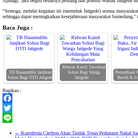
Apalagi, jika begitu besarnya peluang dan potensi Waduk Jatigede 
“Semoga, melalui kegiatan ini (memeluk Jatigede) semua masyarakat
sehingga dapat meningkatkan kesejahteraan masyarakat Sumedang,” 
Baca Juga :
Ridwan Kamil Tawarkan
TB Hasanuddin Janjikan
Solusi Bagi Warga
Penyediaan A
Solusi Bagi OTD Jatigede
Jatigede…
Bersih & Ir
Bagikan :
Facebook
Twitter
Line
←
Kapolresta Cirebon Akan Tindak Tegas Pedagang Nakal S