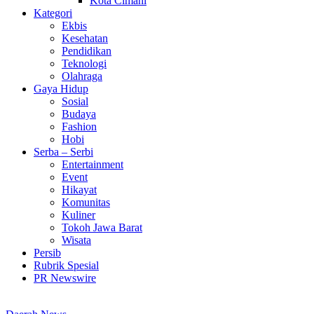
Kota Cimahi
Kategori
Ekbis
Kesehatan
Pendidikan
Teknologi
Olahraga
Gaya Hidup
Sosial
Budaya
Fashion
Hobi
Serba – Serbi
Entertainment
Event
Hikayat
Komunitas
Kuliner
Tokoh Jawa Barat
Wisata
Persib
Rubrik Spesial
PR Newswire