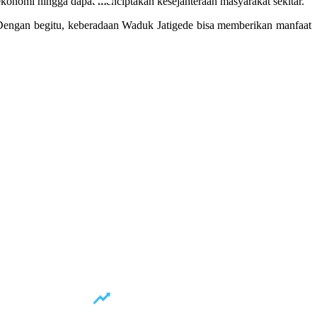
konomi hingga dapat menciptakan kesejahteraan masyarakat sekitar.
. Dengan begitu, keberadaan Waduk Jatigede bisa memberikan manfaat