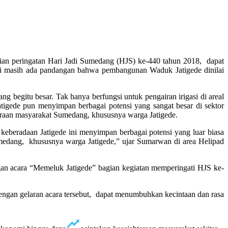
an peringatan Hari Jadi Sumedang (HJS) ke-440 tahun 2018, dapat
ini masih ada pandangan bahwa pembangunan Waduk Jatigede dinilai
 begitu besar. Tak hanya berfungsi untuk pengairan irigasi di areal
Jatigede pun menyimpan berbagai potensi yang sangat besar di sektor
teraan masyarakat Sumedang, khususnya warga Jatigede.
eberadaan Jatigede ini menyimpan berbagai potensi yang luar biasa
umedang, khususnya warga Jatigede,” ujar Sumarwan di area Helipad
gan acara “Memeluk Jatigede” bagian kegiatan memperingati HJS ke-
engan gelaran acara tersebut, dapat menumbuhkan kecintaan dan rasa