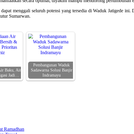
dimanfaatkan secara optimal, diyakini mampu mendorong pertumbuhan e
 dapat menggali seluruh potensi yang tersedia di Waduk Jatigede ini
tutur Sumarwan.
Pembangunan Waduk
ir Baku, Air
Sadawarna Solusi Banjir
igasi Jadi…
Indramayu
aat Ramadhan