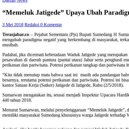
Daerah
News
“Memeluk Jatigede” Upaya Ubah Paradi
3 Mei 2018
Redaksi
0 Komentar
Terasjabar.co
– Pejabat Sementara (Pjs) Bupati Sumedang H Sumar
mengubah paradigma negatif yang berkembang di masyarakat, terka
musibah.
Padahal, jika dicermati keberadaan Waduk Jatigede yang merupakan w
pesawahan di daerah pantura (pantai utara) Jabar serta penghasil e
perikanan dan pariwisata. Potensi perikanan tangkap dan pariwisata
“Kita tidak menutup mata bahwa saat ini masih ada pandangan bahw
besarnya, terutama potensi perikanan dan pariwisata. Potensi ini
kantor Satuan Kerja (Satker) Jatigede di Jatigede, Rabu (2/5/2018).
Sumarwan mengatakan itu, seusai menjadi Inspektur Upacara Hardik
440 tahun 2018.
Menurut Sumarwan, melalui penyelenggaraan “Memeluk Jatigede”, dih
memiliki masyarakat Sumedang khususnya warga Jatigede terhadap W