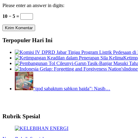
Please enter an answer in digits:
10 − 5 =
Terpopuler Hari Ini
Ketimp
Indone
“qod sabaktum sabkon baida”: Nasib…
Rubrik Spesial