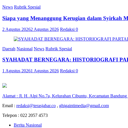
News
Rubrik Spesial
Siapa yang Menanggung Kerugian dalam Syirkah 
2 Agustus 2026
2 Agustus 2026
Redaksi
0
Daerah
Nasional
News
Rubrik Spesial
SYAHADAT BERNEGARA: HISTORIOGRAFI PAR
1 Agustus 2026
1 Agustus 2026
Redaksi
0
Alamat : Jl. H. Alpi No.7a, Kelurahan Cibuntu, Kecamatan Bandung
Email :
redaksi@terasjabar.co
,
ghigaintimedia@gmail.com
Telepon : 022 2057 4573
Berita Nasional