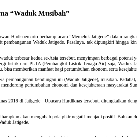
gma “Waduk Musibah”
wan Hadisoemarto berharap acara “Memeluk Jatigede” dalam rangkai
it pembangunan Waduk Jatigede. Pasalnya, tak dipungkiri hingga k
aduk terbesar kedua se-Asia tersebut, menyimpan berbagai potensi yang
nergi listrik dari PLTA (Pembangkit Listrik Tenaga Air) saja, Waduk 
 itu, bisa memberikan manfaat bagi pertumbuhan ekonomi serta kesejah
a pembangunan bendungan ini (Waduk Jatigede), musibah. Padahal, k
 bisa mendorong pertumbuhan ekonomi dan kesejahteraan masyarakat S
nas 2018 di Jatigede. Upacara Hardiknas tersebut, dirangkaikan den
arapkan akan mengubah pola pikir negatif menjadi positif. Bahkan d
aduk Jatigede.