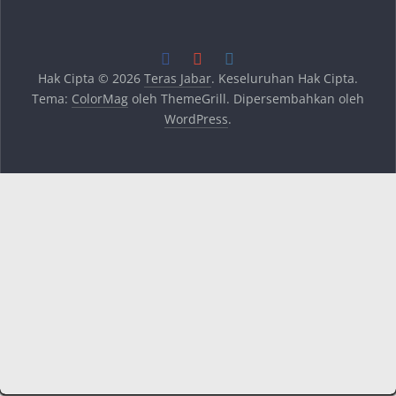
Hak Cipta © 2026
Teras Jabar
. Keseluruhan Hak Cipta.
Tema:
ColorMag
oleh ThemeGrill. Dipersembahkan oleh
WordPress
.