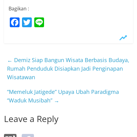
Bagikan :
F
T
Li
a
w
n
c
itt
e
e
er
b
←
Demiz Siap Bangun Wisata Berbasis Budaya,
o
Rumah Penduduk Disiapkan Jadi Penginapan
Wisatawan
o
k
“Memeluk Jatigede” Upaya Ubah Paradigma
“Waduk Musibah”
→
Leave a Reply