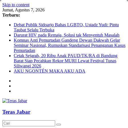
Skip to content
Jumat, Agustus 7, 2026
Terbaru:
Debat Publik Sidoarjo Bahas LGBTQ, Ustadz Yudi: Pintu
Taubat Selalu Terbuka
Darurat HIV pada Remaja, Solusi tak Menyentuh Masalah
Komnas Anti Pemurtadan Gandeng Dewan Dakwah Gelar
Seminar Nasional, Rumuskan Standarisasi Penanganan Kasus
Pemurtadan
Cetak Sejarah, 20 Ribu Anak PAUD/TK/RA di Bandung
Barat Siap Pecahkan Rekor MURI Lewat Festival Tunas
Siliwangi 2026
AKU NGONTÉN MAKA AKU ADA
Teras Jabar