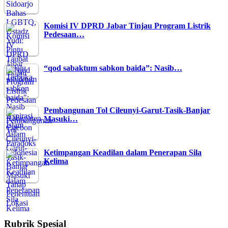
Komisi IV DPRD Jabar Tinjau Program Listrik
Pedesaan…
“qod sabaktum sabkon baida”: Nasib…
Pembangunan Tol Cileunyi-Garut-Tasik-Banjar
Masuki…
Ketimpangan Keadilan dalam Penerapan Sila
Kelima
Rubrik Spesial