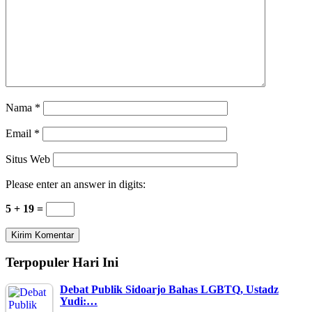
Nama
*
Email
*
Situs Web
Please enter an answer in digits:
5 + 19 =
Terpopuler Hari Ini
Debat Publik Sidoarjo Bahas LGBTQ, Ustadz
Yudi:…