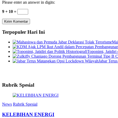
Please enter an answer in digits:
9 + 10 =
Terpopuler Hari Ini
Mah
Toponimi, Jatidiri 
Jabar Teru
Rubrik Spesial
News
Rubrik Spesial
KELEBIHAN ENERGI