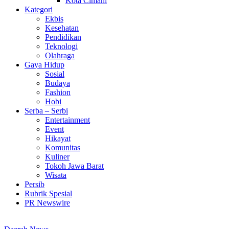
Kota Cimahi
Kategori
Ekbis
Kesehatan
Pendidikan
Teknologi
Olahraga
Gaya Hidup
Sosial
Budaya
Fashion
Hobi
Serba – Serbi
Entertainment
Event
Hikayat
Komunitas
Kuliner
Tokoh Jawa Barat
Wisata
Persib
Rubrik Spesial
PR Newswire