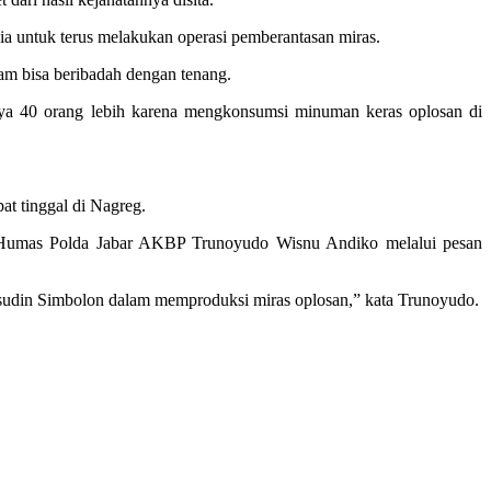
a untuk terus melakukan operasi pemberantasan miras.
am bisa beribadah dengan tenang.
nya 40 orang lebih karena mengkonsumsi minuman keras oplosan di
t tinggal di Nagreg.
id Humas Polda Jabar AKBP Trunoyudo Wisnu Andiko melalui pesan
udin Simbo‎lon dalam memproduksi miras oplosan,” kata Trunoyudo.