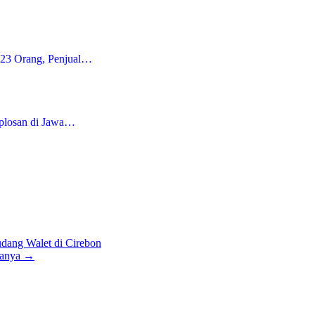
 23 Orang, Penjual…
plosan di Jawa…
dang Walet di Cirebon
danya
→