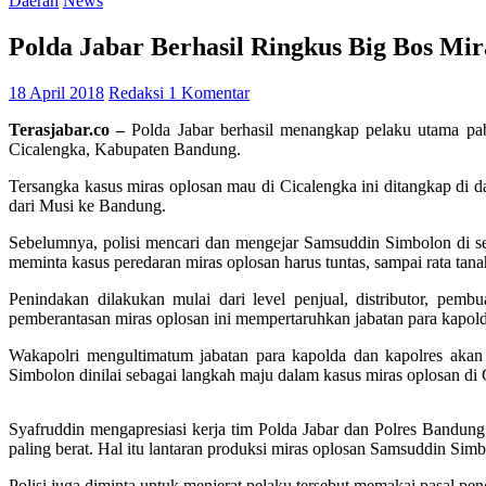
Daerah
News
Polda Jabar Berhasil Ringkus Big Bos Mir
18 April 2018
Redaksi
1 Komentar
Terasjabar.co –
Polda Jabar berhasil menangkap pelaku utama pa
Cicalengka, Kabupaten Bandung.
Tersangka kasus miras oplosan mau di Cicalengka ini ditangkap di d
dari Musi ke Bandung.
Sebelumnya, polisi mencari dan mengejar Samsuddin Simbolon di s
meminta kasus peredaran miras oplosan harus tuntas, sampai rata tana
Penindakan dilakukan mulai dari level penjual, distributor, pem
pemberantasan miras oplosan ini mempertaruhkan jabatan para kapold
Wakapolri mengultimatum jabatan para kapolda dan kapolres akan
Simbolon dinilai sebagai langkah maju dalam kasus miras oplosan di 
Syafruddin mengapresiasi kerja tim Polda Jabar dan Polres Bandun
paling berat. Hal itu lantaran produksi miras oplosan Samsuddin Si
Polisi juga diminta untuk menjerat pelaku tersebut memakai pasal penc