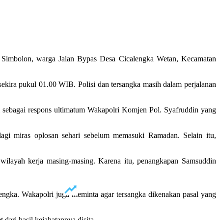
n Simbolon, warga Jalan Bypas Desa Cicalengka Wetan, Kecamatan
sekira pukul 01.00 WIB. Polisi dan tersangka masih dalam perjalanan
 sebagai respons ultimatum Wakapolri Komjen Pol. Syafruddin yang
 lagi miras oplosan sehari sebelum memasuki Ramadan. Selain itu,
 wilayah kerja masing-masing. Karena itu, penangkapan Samsuddin
engka. Wakapolri juga meminta agar tersangka dikenakan pasal yang
dari hasil kejahatannya disita.