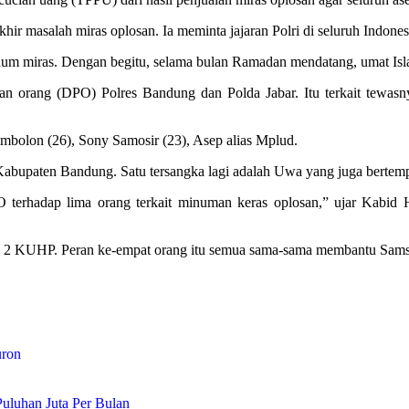
 masalah miras oplosan. Ia meminta jajaran Polri di seluruh Indonesi
num miras. Dengan begitu, selama bulan Ramadan mendatang, umat Isl
n orang (DPO) Polres Bandung dan Polda Jabar. Itu terkait tewas
mbolon (26), Sony Samosir (23), Asep alias Mplud.
Kabupaten Bandung. Satu tersangka lagi adalah Uwa yang juga bertempa
O terhadap lima orang terkait minuman keras oplosan,” ujar Kab
an 2 KUHP. Peran ke-empat orang itu semua sama-sama membantu Sams
uron
uluhan Juta Per Bulan