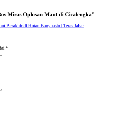
Bos Miras Oplosan Maut di Cicalengka
”
t Berakhir di Hutan Banyuasin | Teras Jabar
dai
*