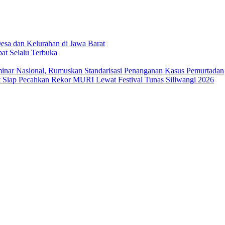
sa dan Kelurahan di Jawa Barat
at Selalu Terbuka
ar Nasional, Rumuskan Standarisasi Penanganan Kasus Pemurtadan
Siap Pecahkan Rekor MURI Lewat Festival Tunas Siliwangi 2026