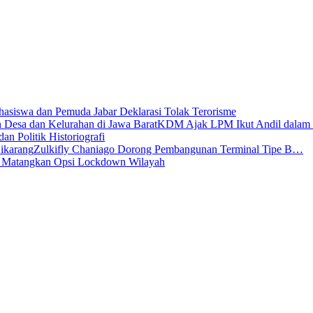
asiswa dan Pemuda Jabar Deklarasi Tolak Terorisme
KDM Ajak LPM Ikut Andil dalam
dan Politik Historiografi
Zulkifly Chaniago Dorong Pembangunan Terminal Tipe B…
s Matangkan Opsi Lockdown Wilayah