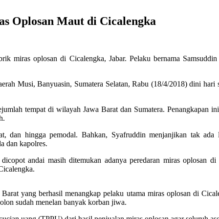
as Oplosan Maut di Cicalengka
brik miras oplosan di Cicalengka, Jabar. Pelaku bernama Samsuddi
aerah Musi, Banyuasin, Sumatera Selatan, Rabu (18/4/2018) dini hari 
ejumlah tempat di wilayah Jawa Barat dan Sumatera. Penangkapan ini
h.
buat, dan hingga pemodal. Bahkan, Syafruddin menjanjikan tak ada
a dan kapolres.
 dicopot andai masih ditemukan adanya peredaran miras oplosan di
Cicalengka.
g Barat yang berhasil menangkap pelaku utama miras oplosan di Cical
mbolon sudah menelan banyak korban jiwa.
ucian uang (TPPU) dari hasil penjualan miras oplosan agar seluruh aset 