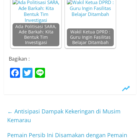
Ada Politisasi SARA,
Ade Barkah: Kita
Wakil Ketua DPRD :
Bentuk Tim
Guru Ingin Fasilitas
Investigasi
Belajar Ditambah
Bagikan :
F
T
Li
a
w
n
c
itt
e
e
er
b
←
Antisipasi Dampak Kekeringan di Musim
o
Kemarau
o
Pemain Persib Ini Disamakan dengan Pemain