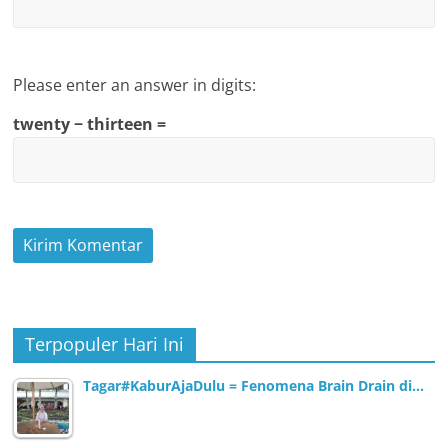
Please enter an answer in digits:
twenty − thirteen =
Terpopuler Hari Ini
Tagar#KaburAjaDulu = Fenomena Brain Drain di…