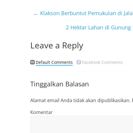
e
er
b
←
Klakson Berbuntut Pemukulan di Jal
o
2 Hektar Lahan di Gunung
o
k
Leave a Reply
Default Comments
Facebook Comments
Tinggalkan Balasan
Alamat email Anda tidak akan dipublikasikan.
Komentar