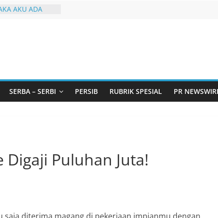
KA AKU ADA
GBT dengan
 LGBT
Remaja, Solusi
asalah
urtadan Gandeng
lar Seminar
an Standarisasi
s Pemurtadan
SERBA – SERBI
PERSIB
RUBRIK SPESIAL
PR NEWSWIR
 Ribu Anak
ndung Barat Siap
URI Lewat
iwangi 2026
Digaji Puluhan Juta!
 saja diterima magang di pekerjaan impianmu dengan