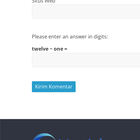
Situs Web
Please enter an answer in digits:
twelve − one =