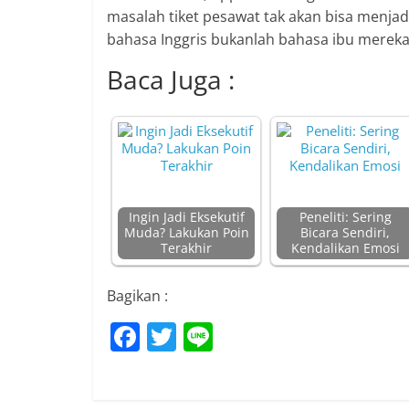
masalah tiket pesawat tak akan bisa menja
bahasa Inggris bukanlah bahasa ibu merek
Baca Juga :
Ingin Jadi Eksekutif
Peneliti: Sering
Muda? Lakukan Poin
Bicara Sendiri,
Terakhir
Kendalikan Emosi
Bagikan :
F
T
Li
a
w
n
c
itt
e