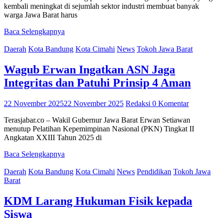
kembali meningkat di sejumlah sektor industri membuat banyak
warga Jawa Barat harus
Baca Selengkapnya
Daerah
Kota Bandung
Kota Cimahi
News
Tokoh Jawa Barat
Wagub Erwan Ingatkan ASN Jaga
Integritas dan Patuhi Prinsip 4 Aman
22 November 2025
22 November 2025
Redaksi
0 Komentar
Terasjabar.co – Wakil Gubernur Jawa Barat Erwan Setiawan
menutup Pelatihan Kepemimpinan Nasional (PKN) Tingkat II
Angkatan XXIII Tahun 2025 di
Baca Selengkapnya
Daerah
Kota Bandung
Kota Cimahi
News
Pendidikan
Tokoh Jawa
Barat
KDM Larang Hukuman Fisik kepada
Siswa