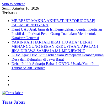
Skip to content
Senin, Agustus 10, 2026
Terbaru:
ME-RESET MAKNA AKHIRAT: HISTORIOGRAFI
ISLAM BERNEGARA
Kang UAS Ajak Jamaah Isi Kemerdekaan dengan Kegiatan
Positif dan Perkuat Peran Orang Tua dalam Membentuk
Karakter Generasi
YAKINKAH HARI AKHIRAT ITU ADA? BERAT
MENANGGUNG BEBAN KEDUSTAAN, APALAGI
JIKA DIBAWA SAMPAI AJAL MENJEMPUT
KDM Ajak LPM Ikut Andil dalam Percepatan Pembangunan
Desa dan Kelurahan di Jawa Barat
Debat Publik Sidoarjo Bahas LGBTQ, Ustadz Yudi: Pintu
Taubat Selalu Terbuka
Teras Jabar