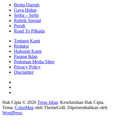
Berita Daerah
Gaya Hidup
Serba – Serbi
Rubrik Spesial
Persib
Road To Pilkada
Tentang Kami
Redaksi
Hubungi Kami
Pasang Iklan
Pedoman Media Siber
Privacy Policy
Disclaimer
Hak Cipta © 2026
Teras Jabar
. Keseluruhan Hak Cipta.
Tema:
ColorMag
oleh ThemeGrill. Dipersembahkan oleh
WordPress
.