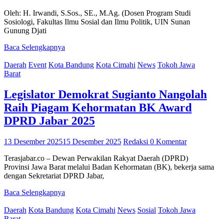
Oleh: H. Irwandi, S.Sos., SE., M.Ag. (Dosen Program Studi
Sosiologi, Fakultas Ilmu Sosial dan Ilmu Politik, UIN Sunan
Gunung Djati
Baca Selengkapnya
Daerah
Event
Kota Bandung
Kota Cimahi
News
Tokoh Jawa
Barat
Legislator Demokrat Sugianto Nangolah
Raih Piagam Kehormatan BK Award
DPRD Jabar 2025
13 Desember 2025
15 Desember 2025
Redaksi
0 Komentar
Terasjabar.co – Dewan Perwakilan Rakyat Daerah (DPRD)
Provinsi Jawa Barat melalui Badan Kehormatan (BK), bekerja sama
dengan Sekretariat DPRD Jabar,
Baca Selengkapnya
Daerah
Kota Bandung
Kota Cimahi
News
Sosial
Tokoh Jawa
Barat