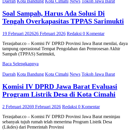
Daerah
Kota Bandung
Kota Cimahi
News
Tokoh Jawa Barat
Soal Sampah, Harus Ada Solusi Di
Tengah Overkapasitas TPPAS Sarimukti
19 Februari 2026
26 Februari 2026
Redaksi
0 Komentar
Terasjabar.co – Komisi IV DPRD Provinsi Jawa Barat menilai, daya
tampung operasional Tempat Pengolahan dan Pemrosesan Akhir
Sampah (TPPAS) Sarimukti,
Baca Selengkapnya
Daerah
Kota Bandung
Kota Cimahi
News
Tokoh Jawa Barat
Komisi IV DPRD Jawa Barat Evaluasi
Program Listrik Desa di Kota Cimahi
2 Februari 2026
9 Februari 2026
Redaksi
0 Komentar
Terasjabar.co – Komisi IV DPRD Provinsi Jawa Barat meninjau
sebanyak tujuh rumah telah menerima Program Listrik Desa
(Likdes) dari Pemerintah Provinsi