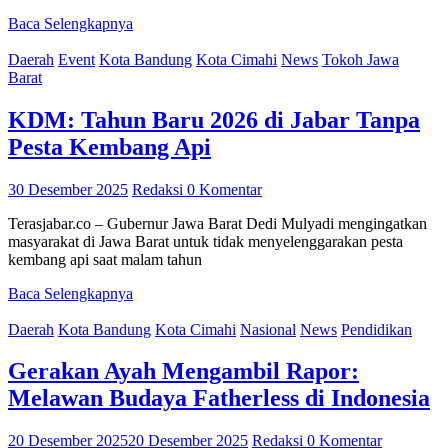
Baca Selengkapnya
Daerah
Event
Kota Bandung
Kota Cimahi
News
Tokoh Jawa
Barat
KDM: Tahun Baru 2026 di Jabar Tanpa
Pesta Kembang Api
30 Desember 2025
Redaksi
0 Komentar
Terasjabar.co – Gubernur Jawa Barat Dedi Mulyadi mengingatkan
masyarakat di Jawa Barat untuk tidak menyelenggarakan pesta
kembang api saat malam tahun
Baca Selengkapnya
Daerah
Kota Bandung
Kota Cimahi
Nasional
News
Pendidikan
Gerakan Ayah Mengambil Rapor:
Melawan Budaya Fatherless di Indonesia
20 Desember 2025
20 Desember 2025
Redaksi
0 Komentar