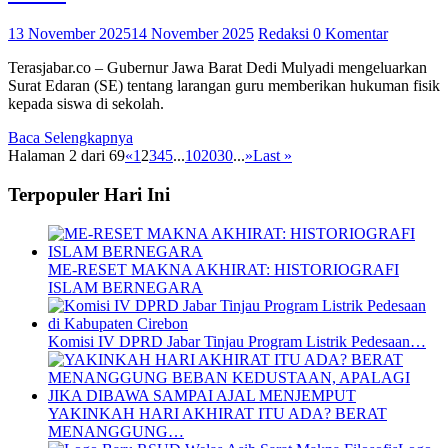
13 November 2025
14 November 2025
Redaksi
0 Komentar
Terasjabar.co – Gubernur Jawa Barat Dedi Mulyadi mengeluarkan
Surat Edaran (SE) tentang larangan guru memberikan hukuman fisik
kepada siswa di sekolah.
Baca Selengkapnya
Halaman 2 dari 69
«
1
2
3
4
5
...
10
20
30
...
»
Last »
Terpopuler Hari Ini
ME-RESET MAKNA AKHIRAT: HISTORIOGRAFI
ISLAM BERNEGARA
Komisi IV DPRD Jabar Tinjau Program Listrik Pedesaan…
YAKINKAH HARI AKHIRAT ITU ADA? BERAT
MENANGGUNG…