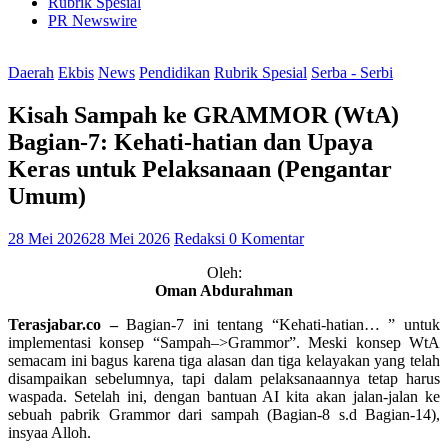
Rubrik Spesial
PR Newswire
Daerah
Ekbis
News
Pendidikan
Rubrik Spesial
Serba - Serbi
Kisah Sampah ke GRAMMOR (WtA)
Bagian-7: Kehati-hatian dan Upaya
Keras untuk Pelaksanaan (Pengantar
Umum)
28 Mei 2026
28 Mei 2026
Redaksi
0 Komentar
Oleh:
Oman Abdurahman
Terasjabar.co –
Bagian-7 ini tentang “Kehati-hatian… ” untuk
implementasi konsep “Sampah–>Grammor”. Meski konsep WtA
semacam ini bagus karena tiga alasan dan tiga kelayakan yang telah
disampaikan sebelumnya, tapi dalam pelaksanaannya tetap harus
waspada. Setelah ini, dengan bantuan AI kita akan jalan-jalan ke
sebuah pabrik Grammor dari sampah (Bagian-8 s.d Bagian-14),
insyaa Alloh.