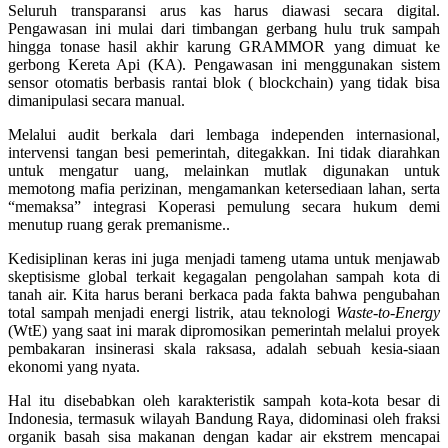
Seluruh transparansi arus kas harus diawasi secara digital.
Pengawasan ini mulai dari timbangan gerbang hulu truk sampah
hingga tonase hasil akhir karung GRAMMOR yang dimuat ke
gerbong Kereta Api (KA). Pengawasan ini menggunakan sistem
sensor otomatis berbasis rantai blok ( blockchain) yang tidak bisa
dimanipulasi secara manual.
Melalui audit berkala dari lembaga independen internasional,
intervensi tangan besi pemerintah, ditegakkan. Ini tidak diarahkan
untuk mengatur uang, melainkan mutlak digunakan untuk
memotong mafia perizinan, mengamankan ketersediaan lahan, serta
“memaksa” integrasi Koperasi pemulung secara hukum demi
menutup ruang gerak premanisme..
Kedisiplinan keras ini juga menjadi tameng utama untuk menjawab
skeptisisme global terkait kegagalan pengolahan sampah kota di
tanah air. Kita harus berani berkaca pada fakta bahwa pengubahan
total sampah menjadi energi listrik, atau teknologi
Waste-to-Energy
(WtE) yang saat ini marak dipromosikan pemerintah melalui proyek
pembakaran insinerasi skala raksasa, adalah sebuah kesia-siaan
ekonomi yang nyata.
Hal itu disebabkan oleh karakteristik sampah kota-kota besar di
Indonesia, termasuk wilayah Bandung Raya, didominasi oleh fraksi
organik basah sisa makanan dengan kadar air ekstrem mencapai