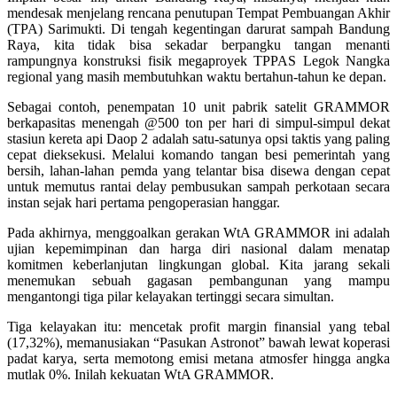
mendesak menjelang rencana penutupan Tempat Pembuangan Akhir
(TPA) Sarimukti. Di tengah kegentingan darurat sampah Bandung
Raya, kita tidak bisa sekadar berpangku tangan menanti
rampungnya konstruksi fisik megaproyek TPPAS Legok Nangka
regional yang masih membutuhkan waktu bertahun-tahun ke depan.
Sebagai contoh, penempatan 10 unit pabrik satelit GRAMMOR
berkapasitas menengah @500 ton per hari di simpul-simpul dekat
stasiun kereta api Daop 2 adalah satu-satunya opsi taktis yang paling
cepat dieksekusi. Melalui komando tangan besi pemerintah yang
bersih, lahan-lahan pemda yang telantar bisa disewa dengan cepat
untuk memutus rantai delay pembusukan sampah perkotaan secara
instan sejak hari pertama pengoperasian hanggar.
Pada akhirnya, menggoalkan gerakan WtA GRAMMOR ini adalah
ujian kepemimpinan dan harga diri nasional dalam menatap
komitmen keberlanjutan lingkungan global. Kita jarang sekali
menemukan sebuah gagasan pembangunan yang mampu
mengantongi tiga pilar kelayakan tertinggi secara simultan.
Tiga kelayakan itu: mencetak profit margin finansial yang tebal
(17,32%), memanusiakan “Pasukan Astronot” bawah lewat koperasi
padat karya, serta memotong emisi metana atmosfer hingga angka
mutlak 0%. Inilah kekuatan WtA GRAMMOR.