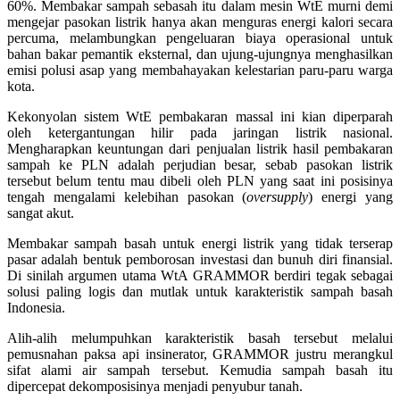
60%. Membakar sampah sebasah itu dalam mesin WtE murni demi
mengejar pasokan listrik hanya akan menguras energi kalori secara
percuma, melambungkan pengeluaran biaya operasional untuk
bahan bakar pemantik eksternal, dan ujung-ujungnya menghasilkan
emisi polusi asap yang membahayakan kelestarian paru-paru warga
kota.
Kekonyolan sistem WtE pembakaran massal ini kian diperparah
oleh ketergantungan hilir pada jaringan listrik nasional.
Mengharapkan keuntungan dari penjualan listrik hasil pembakaran
sampah ke PLN adalah perjudian besar, sebab pasokan listrik
tersebut belum tentu mau dibeli oleh PLN yang saat ini posisinya
tengah mengalami kelebihan pasokan (
oversupply
) energi yang
sangat akut.
Membakar sampah basah untuk energi listrik yang tidak terserap
pasar adalah bentuk pemborosan investasi dan bunuh diri finansial.
Di sinilah argumen utama WtA GRAMMOR berdiri tegak sebagai
solusi paling logis dan mutlak untuk karakteristik sampah basah
Indonesia.
Alih-alih melumpuhkan karakteristik basah tersebut melalui
pemusnahan paksa api insinerator, GRAMMOR justru merangkul
sifat alami air sampah tersebut. Kemudia sampah basah itu
dipercepat dekomposisinya menjadi penyubur tanah.