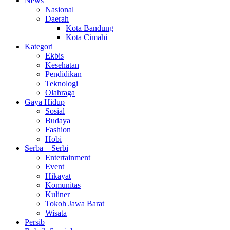
News
Nasional
Daerah
Kota Bandung
Kota Cimahi
Kategori
Ekbis
Kesehatan
Pendidikan
Teknologi
Olahraga
Gaya Hidup
Sosial
Budaya
Fashion
Hobi
Serba – Serbi
Entertainment
Event
Hikayat
Komunitas
Kuliner
Tokoh Jawa Barat
Wisata
Persib