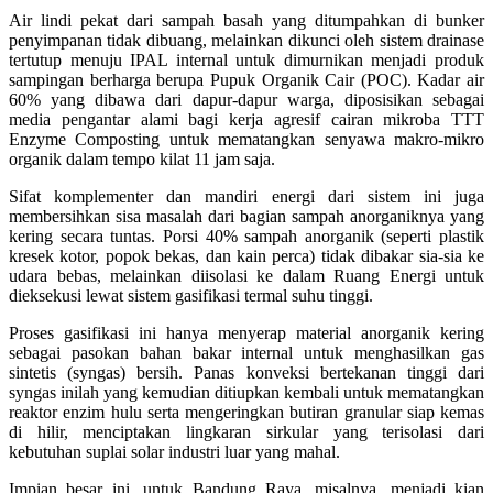
Air lindi pekat dari sampah basah yang ditumpahkan di bunker
penyimpanan tidak dibuang, melainkan dikunci oleh sistem drainase
tertutup menuju IPAL internal untuk dimurnikan menjadi produk
sampingan berharga berupa Pupuk Organik Cair (POC). Kadar air
60% yang dibawa dari dapur-dapur warga, diposisikan sebagai
media pengantar alami bagi kerja agresif cairan mikroba TTT
Enzyme Composting untuk mematangkan senyawa makro-mikro
organik dalam tempo kilat 11 jam saja.
Sifat komplementer dan mandiri energi dari sistem ini juga
membersihkan sisa masalah dari bagian sampah anorganiknya yang
kering secara tuntas. Porsi 40% sampah anorganik (seperti plastik
kresek kotor, popok bekas, dan kain perca) tidak dibakar sia-sia ke
udara bebas, melainkan diisolasi ke dalam Ruang Energi untuk
dieksekusi lewat sistem gasifikasi termal suhu tinggi.
Proses gasifikasi ini hanya menyerap material anorganik kering
sebagai pasokan bahan bakar internal untuk menghasilkan gas
sintetis (syngas) bersih. Panas konveksi bertekanan tinggi dari
syngas inilah yang kemudian ditiupkan kembali untuk mematangkan
reaktor enzim hulu serta mengeringkan butiran granular siap kemas
di hilir, menciptakan lingkaran sirkular yang terisolasi dari
kebutuhan suplai solar industri luar yang mahal.
Impian besar ini, untuk Bandung Raya, misalnya, menjadi kian