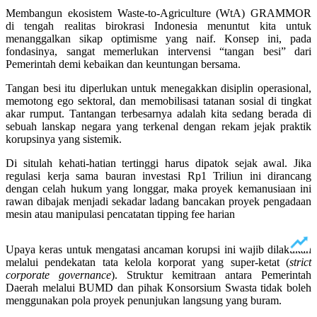
Membangun ekosistem Waste-to-Agriculture (WtA) GRAMMOR
di tengah realitas birokrasi Indonesia menuntut kita untuk
menanggalkan sikap optimisme yang naif. Konsep ini, pada
fondasinya, sangat memerlukan intervensi “tangan besi” dari
Pemerintah demi kebaikan dan keuntungan bersama.
Tangan besi itu diperlukan untuk menegakkan disiplin operasional,
memotong ego sektoral, dan memobilisasi tatanan sosial di tingkat
akar rumput. Tantangan terbesarnya adalah kita sedang berada di
sebuah lanskap negara yang terkenal dengan rekam jejak praktik
korupsinya yang sistemik.
Di situlah kehati-hatian tertinggi harus dipatok sejak awal. Jika
regulasi kerja sama bauran investasi Rp1 Triliun ini dirancang
dengan celah hukum yang longgar, maka proyek kemanusiaan ini
rawan dibajak menjadi sekadar ladang bancakan proyek pengadaan
mesin atau manipulasi pencatatan tipping fee harian
Upaya keras untuk mengatasi ancaman korupsi ini wajib dilakukan
melalui pendekatan tata kelola korporat yang super-ketat (
strict
corporate governance
). Struktur kemitraan antara Pemerintah
Daerah melalui BUMD dan pihak Konsorsium Swasta tidak boleh
menggunakan pola proyek penunjukan langsung yang buram.