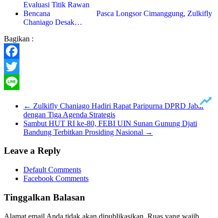
Pasca Longsor Cimanggung, Zulkifly
Chaniago Desak…
Bagikan :
Facebook
Twitter
Line
←
Zulkifly Chaniago Hadiri Rapat Paripurna DPRD Jabar
dengan Tiga Agenda Strategis
Sambut HUT RI ke-80, FEBI UIN Sunan Gunung Djati
Bandung Terbitkan Prosiding Nasional
→
Leave a Reply
Default Comments
Facebook Comments
Tinggalkan Balasan
Alamat email Anda tidak akan dipublikasikan.
Ruas yang wajib