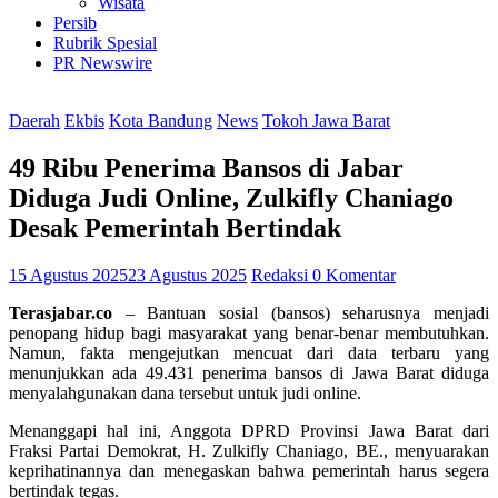
Wisata
Persib
Rubrik Spesial
PR Newswire
Daerah
Ekbis
Kota Bandung
News
Tokoh Jawa Barat
49 Ribu Penerima Bansos di Jabar
Diduga Judi Online, Zulkifly Chaniago
Desak Pemerintah Bertindak
15 Agustus 2025
23 Agustus 2025
Redaksi
0 Komentar
Terasjabar.co
– Bantuan sosial (bansos) seharusnya menjadi
penopang hidup bagi masyarakat yang benar-benar membutuhkan.
Namun, fakta mengejutkan mencuat dari data terbaru yang
menunjukkan ada 49.431 penerima bansos di Jawa Barat diduga
menyalahgunakan dana tersebut untuk judi online.
Menanggapi hal ini, Anggota DPRD Provinsi Jawa Barat dari
Fraksi Partai Demokrat, H. Zulkifly Chaniago, BE., menyuarakan
keprihatinannya dan menegaskan bahwa pemerintah harus segera
bertindak tegas.