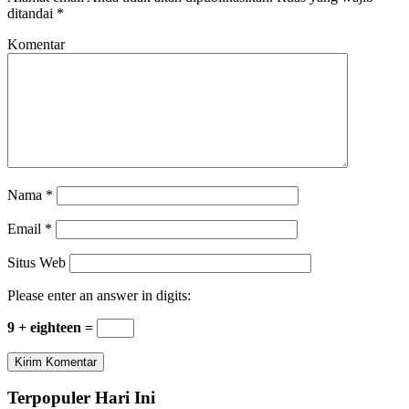
ditandai
*
Komentar
Nama
*
Email
*
Situs Web
Please enter an answer in digits:
9 + eighteen =
Terpopuler Hari Ini