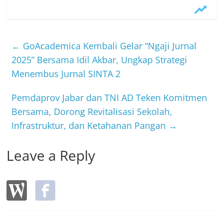
a
w
n
c
itt
e
e
er
b
←
GoAcademica Kembali Gelar “Ngaji Jurnal
o
2025” Bersama Idil Akbar, Ungkap Strategi
Menembus Jurnal SINTA 2
o
k
Pemdaprov Jabar dan TNI AD Teken Komitmen
Bersama, Dorong Revitalisasi Sekolah,
Infrastruktur, dan Ketahanan Pangan
→
Leave a Reply