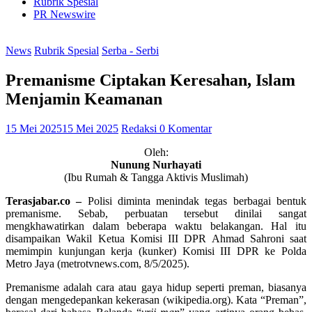
Rubrik Spesial
PR Newswire
News
Rubrik Spesial
Serba - Serbi
Premanisme Ciptakan Keresahan, Islam
Menjamin Keamanan
15 Mei 2025
15 Mei 2025
Redaksi
0 Komentar
Oleh:
Nunung Nurhayati
(Ibu Rumah & Tangga Aktivis Muslimah)
Terasjabar.co –
Polisi diminta menindak tegas berbagai bentuk
premanisme. Sebab, perbuatan tersebut dinilai sangat
mengkhawatirkan dalam beberapa waktu belakangan. Hal itu
disampaikan Wakil Ketua Komisi III DPR Ahmad Sahroni saat
memimpin kunjungan kerja (kunker) Komisi III DPR ke Polda
Metro Jaya (metrotvnews.com, 8/5/2025).
Premanisme adalah cara atau gaya hidup seperti preman, biasanya
dengan mengedepankan kekerasan (wikipedia.org). Kata “Preman”,