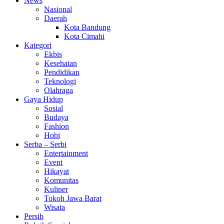
News
Nasional
Daerah
Kota Bandung
Kota Cimahi
Kategori
Ekbis
Kesehatan
Pendidikan
Teknologi
Olahraga
Gaya Hidup
Sosial
Budaya
Fashion
Hobi
Serba – Serbi
Entertainment
Event
Hikayat
Komunitas
Kuliner
Tokoh Jawa Barat
Wisata
Persib