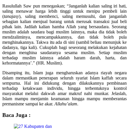
Rasulullah Saw pun menegaskan; “Janganlah kalian saling iri hati,
saling menawar harga lebih tinggi untuk menipu pembeli lain
(
tanajasy
), saling membenci, saling memusuhi, dan janganlah
sebagian kalian menjual barang untuk merusak transaksi jual beli
pihak lain. Jadilah kalian hamba Allah yang bersaudara. Seorang
muslim adalah saudara bagi muslim lainnya, maka dia tidak boleh
mendzaliminya, mencampakkannya, dan tidak boleh pula
menghinakannya. Takwa itu ada di sini (sambil beliau menunjuk ke
dadanya, tiga kali). Cukuplah bagi seseorang melakukan kejahatan
dengan menghina saudaranya sesama muslim. Setiap muslim
terhadap muslim lainnya adalah haram darah, harta, dan
kehormatannya’.” (HR. Muslim).
Disamping itu, Islam juga mengharuskan adanya riayah negara
dalam memastikan penerapan seluruh syariat Islam kaffah secara
sempurna. Hal ini didukung dengan dilakukannya pembinaan
terhadap ketakwaan individu, hingga terbentuknya kontrol
masyarakat melalui dakwah amar makruf nahi munkar. Jelaslah,
Islam mampu menjamin keamanan hingga mampu memberantas
premanisme sampai ke akar.
Allahu’alam
.
Baca Juga :