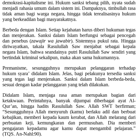
demokrasi-kapitalisme ini. Hukum sanksi tebang pilih, nyata sudah
menjadi rahasia umum dalam sistem ini. Dampaknya, timbullah rasa
tidak aman bagi warga negara, hingga tidak terealisasinya hukum
yang berkeadilan bagi masyarakatnya.
Berbeda dengan Islam. Setiap kejahatan harus diberi hukuman tegas
dan menjerakan. Sanksi dalam Islam berfungsi sebagai pencegah
dan penebus (
zawajir wa jawabir
). Sistemnya pukul rata. Hingga
diriwayatkan, takala Rasulullah Saw menjabat sebagai kepala
negara Islam, bahwa seandainya putri Rasulullah Saw sendiri yang
bertindak kriminal sekalipun, maka akan sama hukumannya.
Premanisme, sesungguhnya merupakan pelanggaran terhadap
hukum syara’ didalam Islam. Jelas, bagi pelakunya tersedia sanksi
yang tegas lagi menjerakan. Sanksi dalam Islam berbeda-beda,
sesuai dengan kadar pelanggaran yang telah dilakukan.
Didalam Islam, menjaga rasa aman merupakan bagian dari
ketakwaan. Perintahnya, banyak dijumpai diberbagai ayat Al-
Qur’an, hingga hadits Rasulullah Saw. Allah SWT berfirman;
“Sesungguhnya Allah menyuruh (kamu) berlaku adil dan berbuat
kebajikan, memberi kepada kaum kerabat, dan Allah melarang dari
perbuatan keji, kemungkaran dan permusuhan. Dia memberi
pengajaran kepadamu agar kamu dapat mengambil pelajaran.”
(TQS. An-Nahl:90).