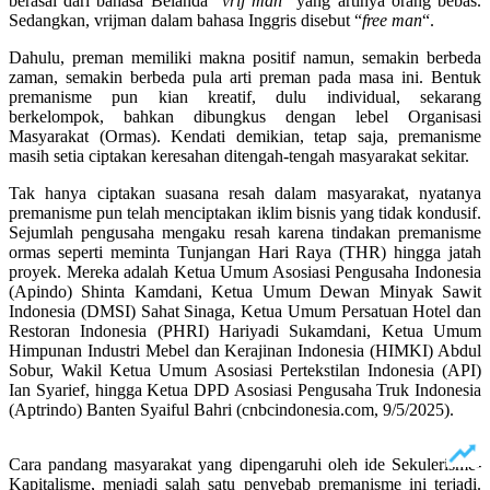
berasal dari bahasa Belanda “
vrij man
” yang artinya orang bebas.
Sedangkan, vrijman dalam bahasa Inggris disebut “
free man
“.
Dahulu, preman memiliki makna positif namun, semakin berbeda
zaman, semakin berbeda pula arti preman pada masa ini. Bentuk
premanisme pun kian kreatif, dulu individual, sekarang
berkelompok, bahkan dibungkus dengan lebel Organisasi
Masyarakat (Ormas). Kendati demikian, tetap saja, premanisme
masih setia ciptakan keresahan ditengah-tengah masyarakat sekitar.
Tak hanya ciptakan suasana resah dalam masyarakat, nyatanya
premanisme pun telah menciptakan iklim bisnis yang tidak kondusif.
Sejumlah pengusaha mengaku resah karena tindakan premanisme
ormas seperti meminta Tunjangan Hari Raya (THR) hingga jatah
proyek. Mereka adalah Ketua Umum Asosiasi Pengusaha Indonesia
(Apindo) Shinta Kamdani, Ketua Umum Dewan Minyak Sawit
Indonesia (DMSI) Sahat Sinaga, Ketua Umum Persatuan Hotel dan
Restoran Indonesia (PHRI) Hariyadi Sukamdani, Ketua Umum
Himpunan Industri Mebel dan Kerajinan Indonesia (HIMKI) Abdul
Sobur, Wakil Ketua Umum Asosiasi Pertekstilan Indonesia (API)
Ian Syarief, hingga Ketua DPD Asosiasi Pengusaha Truk Indonesia
(Aptrindo) Banten Syaiful Bahri (cnbcindonesia.com, 9/5/2025).
Cara pandang masyarakat yang dipengaruhi oleh ide Sekulerisme-
Kapitalisme, menjadi salah satu penyebab premanisme ini terjadi.