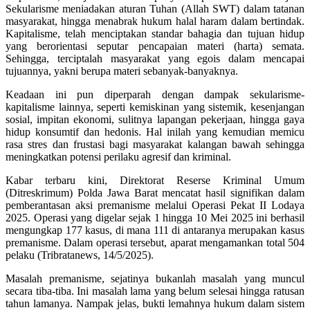
Sekularisme meniadakan aturan Tuhan (Allah SWT) dalam tatanan
masyarakat, hingga menabrak hukum halal haram dalam bertindak.
Kapitalisme, telah menciptakan standar bahagia dan tujuan hidup
yang berorientasi seputar pencapaian materi (harta) semata.
Sehingga, terciptalah masyarakat yang egois dalam mencapai
tujuannya, yakni berupa materi sebanyak-banyaknya.
Keadaan ini pun diperparah dengan dampak sekularisme-
kapitalisme lainnya, seperti kemiskinan yang sistemik, kesenjangan
sosial, impitan ekonomi, sulitnya lapangan pekerjaan, hingga gaya
hidup konsumtif dan hedonis. Hal inilah yang kemudian memicu
rasa stres dan frustasi bagi masyarakat kalangan bawah sehingga
meningkatkan potensi perilaku agresif dan kriminal.
Kabar terbaru kini, Direktorat Reserse Kriminal Umum
(Ditreskrimum) Polda Jawa Barat mencatat hasil signifikan dalam
pemberantasan aksi premanisme melalui Operasi Pekat II Lodaya
2025. Operasi yang digelar sejak 1 hingga 10 Mei 2025 ini berhasil
mengungkap 177 kasus, di mana 111 di antaranya merupakan kasus
premanisme. Dalam operasi tersebut, aparat mengamankan total 504
pelaku (Tribratanews, 14/5/2025).
Masalah premanisme, sejatinya bukanlah masalah yang muncul
secara tiba-tiba. Ini masalah lama yang belum selesai hingga ratusan
tahun lamanya. Nampak jelas, bukti lemahnya hukum dalam sistem