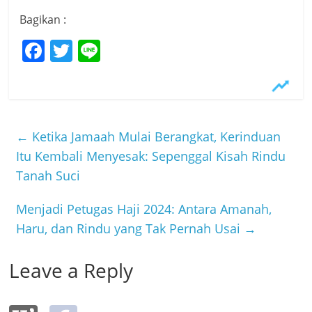
Bagikan :
F
T
Li
a
w
n
c
itt
e
e
er
b
←
Ketika Jamaah Mulai Berangkat, Kerinduan
o
Itu Kembali Menyesak: Sepenggal Kisah Rindu
Tanah Suci
o
k
Menjadi Petugas Haji 2024: Antara Amanah,
Haru, dan Rindu yang Tak Pernah Usai
→
Leave a Reply