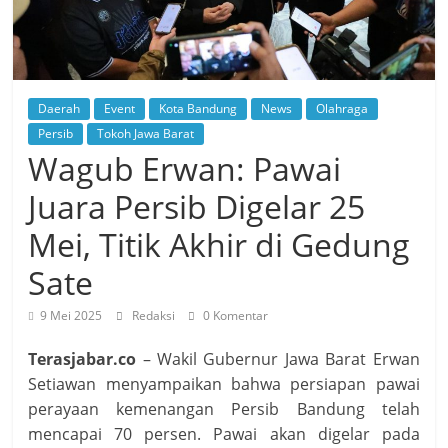
Daerah
Event
Kota Bandung
News
Olahraga
Persib
Tokoh Jawa Barat
Wagub Erwan: Pawai
Juara Persib Digelar 25
Mei, Titik Akhir di Gedung
Sate
9 Mei 2025
Redaksi
0 Komentar
Terasjabar.co
– Wakil Gubernur Jawa Barat Erwan
Setiawan menyampaikan bahwa persiapan pawai
perayaan kemenangan Persib Bandung telah
mencapai 70 persen. Pawai akan digelar pada