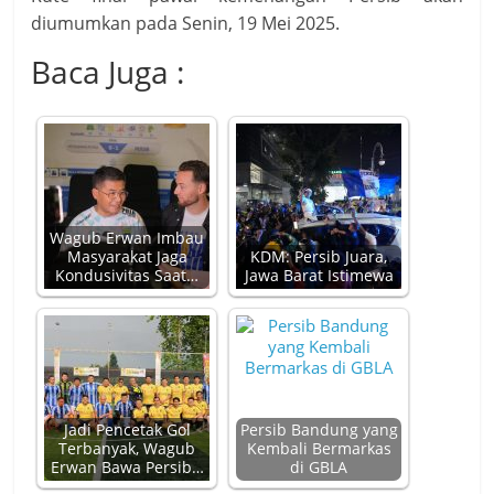
diumumkan pada Senin, 19 Mei 2025.
Baca Juga :
Wagub Erwan Imbau
Masyarakat Jaga
KDM: Persib Juara,
Kondusivitas Saat…
Jawa Barat Istimewa
Jadi Pencetak Gol
Persib Bandung yang
Terbanyak, Wagub
Kembali Bermarkas
Erwan Bawa Persib…
di GBLA