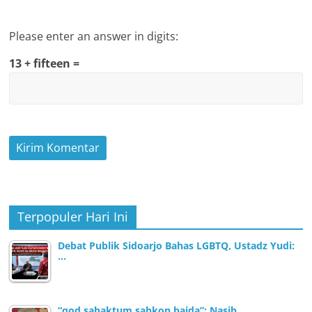
Please enter an answer in digits:
13 + fifteen =
Terpopuler Hari Ini
Debat Publik Sidoarjo Bahas LGBTQ, Ustadz Yudi:
…
“qod sabaktum sabkon baida”: Nasib…