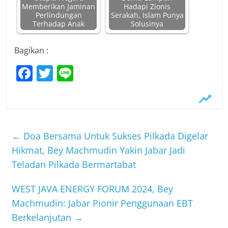
Memberikan Jaminan
Hadapi Zionis
Perlindungan
Serakah, Islam Punya
Terhadap Anak
Solusinya
Bagikan :
F
T
Li
a
w
n
c
itt
e
e
er
b
←
Doa Bersama Untuk Sukses Pilkada Digelar
o
Hikmat, Bey Machmudin Yakin Jabar Jadi
Teladan Pilkada Bermartabat
o
k
WEST JAVA ENERGY FORUM 2024, Bey
Machmudin: Jabar Pionir Penggunaan EBT
Berkelanjutan
→