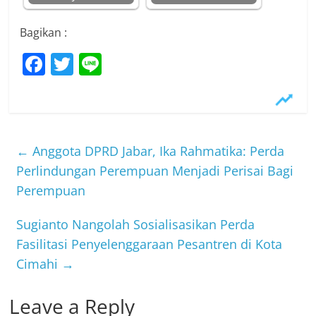
Bagikan :
F
T
Li
a
w
n
c
itt
e
e
er
b
←
Anggota DPRD Jabar, Ika Rahmatika: Perda
o
Perlindungan Perempuan Menjadi Perisai Bagi
Perempuan
o
k
Sugianto Nangolah Sosialisasikan Perda
Fasilitasi Penyelenggaraan Pesantren di Kota
Cimahi
→
Leave a Reply