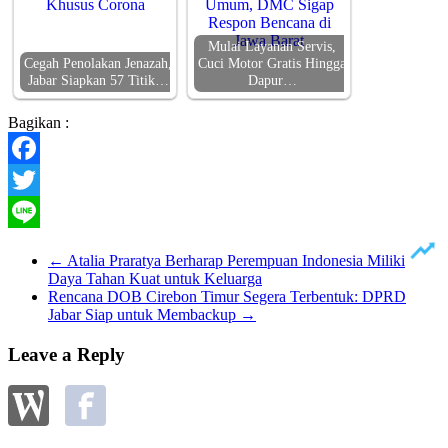
Mulai Layanan Servis,
Cegah Penolakan Jenazah,
Cuci Motor Gratis Hingga
Jabar Siapkan 57 Titik…
Dapur…
Bagikan :
Facebook
Twitter
Line
←
Atalia Praratya Berharap Perempuan Indonesia Miliki
Daya Tahan Kuat untuk Keluarga
Rencana DOB Cirebon Timur Segera Terbentuk: DPRD
Jabar Siap untuk Membackup
→
Leave a Reply