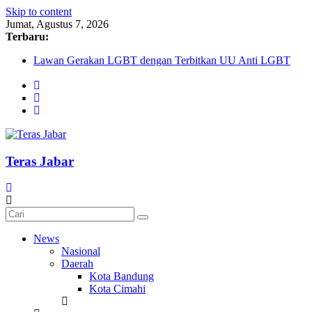
Skip to content
Jumat, Agustus 7, 2026
Terbaru:
Lawan Gerakan LGBT dengan Terbitkan UU Anti LGBT
Darurat HIV pada Remaja, Solusi tak Menyentuh Masalah
Komnas Anti Pemurtadan Gandeng Dewan Dakwah Gelar
Seminar Nasional, Rumuskan Standarisasi Penanganan Kasus
Pemurtadan
Cetak Sejarah, 20 Ribu Anak PAUD/TK/RA di Bandung
Barat Siap Pecahkan Rekor MURI Lewat Festival Tunas
Siliwangi 2026
Teras Jabar
AKU NGONTÉN MAKA AKU ADA
News
Nasional
Daerah
Kota Bandung
Kota Cimahi