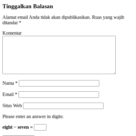
Tinggalkan Balasan
Alamat email Anda tidak akan dipublikasikan.
Ruas yang wajib
ditandai
*
Komentar
Nama
*
Email
*
Situs Web
Please enter an answer in digits:
eight − seven =