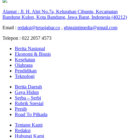
Alamat : Jl. H. Alpi No.7a, Kelurahan Cibuntu, Kecamatan
Bandung Kulon, Kota Bandung, Jawa Barat, Indonesia (40212)
Email :
redaksi@terasjabar.co
,
ghigaintimedia@gmail.com
Telepon : 022 2057 4573
Berita Nasional
Ekonomi & Bisnis
Kesehatan
Olahraga
Pendidikan
Teknologi
Berita Daerah
Gaya Hidup
Serba – Serbi
Rubrik Spesial
Persib
Road To Pilkada
Tentang Kami
Redaksi
Hubungi Kami