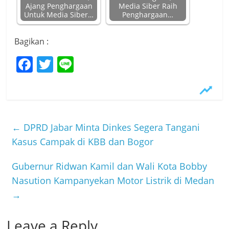
Ajang Penghargaan
Media Siber Raih
Untuk Media Siber…
Penghargaan…
Bagikan :
F
T
Li
a
w
n
c
itt
e
e
er
b
←
DPRD Jabar Minta Dinkes Segera Tangani
o
Kasus Campak di KBB dan Bogor
o
Gubernur Ridwan Kamil dan Wali Kota Bobby
k
Nasution Kampanyekan Motor Listrik di Medan
→
Leave a Reply