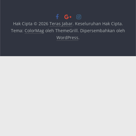
Hak Cipta © 2026
Teras Jabar
. Keseluruhan Hak Cipta.
Tema:
ColorMag
oleh ThemeGrill. Dipersembahkan oleh
WordPress
.