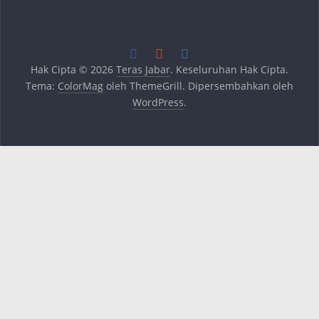
Hak Cipta © 2026
Teras Jabar
. Keseluruhan Hak Cipta.
Tema:
ColorMag
oleh ThemeGrill. Dipersembahkan oleh
WordPress
.