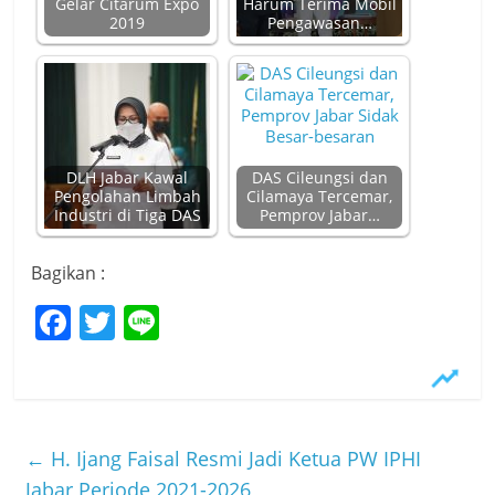
Gelar Citarum Expo
Harum Terima Mobil
2019
Pengawasan…
DLH Jabar Kawal
DAS Cileungsi dan
Pengolahan Limbah
Cilamaya Tercemar,
Industri di Tiga DAS
Pemprov Jabar…
Bagikan :
F
T
Li
a
w
n
c
itt
e
e
er
b
←
H. Ijang Faisal Resmi Jadi Ketua PW IPHI
Jabar Periode 2021-2026