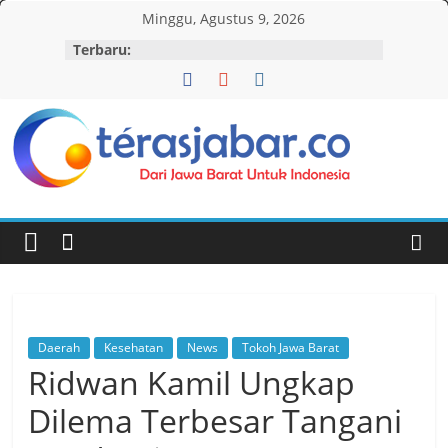
Skip
Minggu, Agustus 9, 2026
to
Terbaru:
content
Teras
Jabar
Daerah
Kesehatan
News
Tokoh Jawa Barat
Ridwan Kamil Ungkap
Dilema Terbesar Tangani