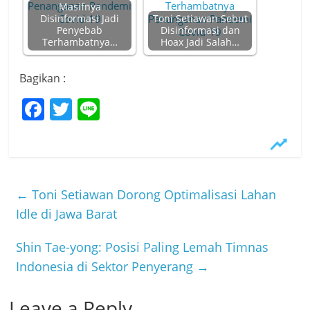
Masifnya
Disinformasi Jadi
Toni Setiawan Sebut
Penyebab
Disinformasi dan
Terhambatnya…
Hoax Jadi Salah…
Bagikan :
F
T
Li
a
w
n
c
itt
e
e
er
b
←
Toni Setiawan Dorong Optimalisasi Lahan
o
Idle di Jawa Barat
o
Shin Tae-yong: Posisi Paling Lemah Timnas
k
Indonesia di Sektor Penyerang
→
Leave a Reply