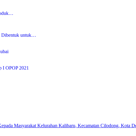
roduk…
u Dibentuk untuk…
Dubai
hap I OPOP 2021
h Kepada Masyarakat Kelurahan Kalibaru, Kecamatan Cilodong, Kota 