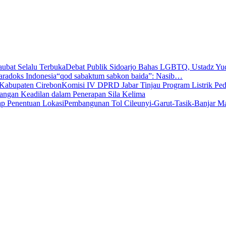
Debat Publik Sidoarjo Bahas LGBTQ, Ustadz Y
“qod sabaktum sabkon baida”: Nasib…
Komisi IV DPRD Jabar Tinjau Program Listrik P
angan Keadilan dalam Penerapan Sila Kelima
Pembangunan Tol Cileunyi-Garut-Tasik-Banjar 