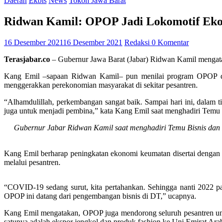
Daerah
Ekbis
News
Tokoh Jawa Barat
Ridwan Kamil: OPOP Jadi Lokomotif Ek
16 Desember 2021
16 Desember 2021
Redaksi
0 Komentar
Terasjabar.co
– Gubernur Jawa Barat (Jabar) Ridwan Kamil mengat
Kang Emil –sapaan Ridwan Kamil– pun menilai program OPOP dap
menggerakkan perekonomian masyarakat di sekitar pesantren.
“Alhamdulillah, perkembangan sangat baik. Sampai hari ini, dalam tig
juga untuk menjadi pembina,” kata Kang Emil saat menghadiri Temu
Gubernur Jabar Ridwan Kamil saat menghadiri Temu Bisnis dan
Kang Emil berharap peningkatan ekonomi keumatan disertai dengan p
melalui pesantren.
“COVID-19 sedang surut, kita pertahankan. Sehingga nanti 2022 pa
OPOP ini datang dari pengembangan bisnis di DT,” ucapnya.
Kang Emil mengatakan, OPOP juga mendorong seluruh pesantren untuk 
satunya adalah ekspor jengkol dan produk fashion ke Uni Emirat Ara