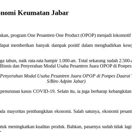
onomi Keumatan Jabar
akan, program One Pesantren One Product (OPOP) menjadi lokomotif 
at memberikan banyak dampak positif dalam menghadirkan keseja
a tahun, naik rata-rata hampir 1.000-an. Total sekarang sudah 2.500-an
 Bisnis dan Penyerahan Modal Usaha Pesantren Juara OPOP di Ponpes
 Penyerahan Modal Usaha Pesantren Juara OPOP di Ponpes Daarut Ta
S/Biro Adpim Jabar)
enurunan kasus COVID-19. Selain itu, ia juga berharap kebangkitan 
da mayoritas pembangkitan ekonomi. Salah satunya, ekonomi pesantr
meningkatkan kualitas produk. Bahkan, pasarnya sudah tidak lagi han
b.