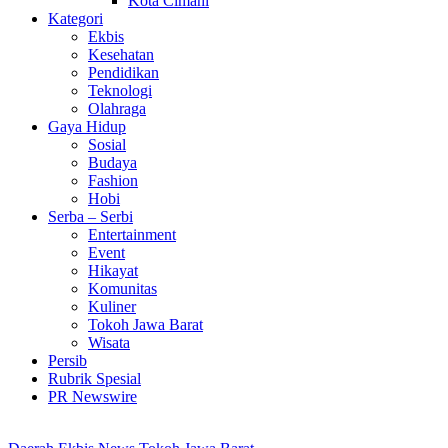
Kota Cimahi
Kategori
Ekbis
Kesehatan
Pendidikan
Teknologi
Olahraga
Gaya Hidup
Sosial
Budaya
Fashion
Hobi
Serba – Serbi
Entertainment
Event
Hikayat
Komunitas
Kuliner
Tokoh Jawa Barat
Wisata
Persib
Rubrik Spesial
PR Newswire