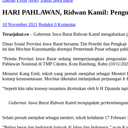
Daerah
Event
News
Tokoh Jawa Barat
HARI PAHLAWAN, Ridwan Kamil: Pengusu
10 November 2021
Redaksi
0 Komentar
Terasjabar.co
– Gubernur Jawa Barat Ridwan Kamil mengabarkan pro
Dinas Sosial Provinsi Jawa Barat bersama Tim Peneliti dan Pengka
ini dan Mochtar Kusumaatdja disetujui Pemerintah Pusat sebagai pah
“Pemda Provinsi Jawa Barat sedang memperjuangkan pengusulan 
Pahlawan Nasional di TMP Cikutra, Kota Bandung, Rabu (10/11/202
Menurut Kang Emil, tokoh yang pernah menjabat sebagai Menteri 
konsep kenusantaraan. Mochtar diketahui melanjutkan perjuangan Ir H
“Seperti kita tahu konsep nusantara dicetuskan oleh Ir H Djuanda tap
Gubernur Jawa Barat Ridwan Kamil mengupdate perkembangan u
Selain pernah menjabat sebagai menteri, tokoh kelahiran 17 Februari
“Beliau besar dan berkiprah banyak di Jabar dan Indonesia,” ucap K