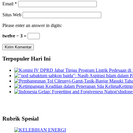
Email
*
Situs Web
Please enter an answer in digits:
twelve − 3 =
Terpopuler Hari Ini
Ketimp
Indone
Rubrik Spesial