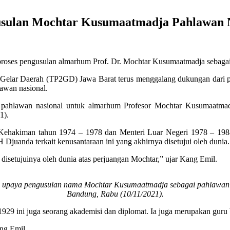
lan Mochtar Kusumaatmadja Pahlawan Na
ses pengusulan almarhum Prof. Dr. Mochtar Kusumaatmadja sebagai p
ji Gelar Daerah (TP2GD) Jawa Barat terus menggalang dukungan dari p
lawan nasional.
pahlawan nasional untuk almarhum Profesor Mochtar Kusumaatmadja
1).
Kehakiman tahun 1974 – 1978 dan Menteri Luar Negeri 1978 – 1988 
 Djuanda terkait kenusantaraan ini yang akhirnya disetujui oleh dunia.
i disetujuinya oleh dunia atas perjuangan Mochtar,” ujar Kang Emil.
paya pengusulan nama Mochtar Kusumaatmadja sebagai pahlawan na
Bandung, Rabu (10/11/2021).
 1929 ini juga seorang akademisi dan diplomat. Ia juga merupakan gur
ang Emil.