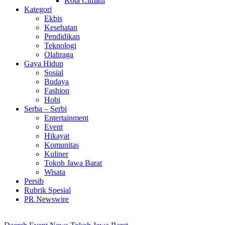
Kota Cimahi
Kategori
Ekbis
Kesehatan
Pendidikan
Teknologi
Olahraga
Gaya Hidup
Sosial
Budaya
Fashion
Hobi
Serba – Serbi
Entertainment
Event
Hikayat
Komunitas
Kuliner
Tokoh Jawa Barat
Wisata
Persib
Rubrik Spesial
PR Newswire