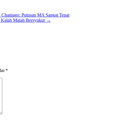
y Chaniago: Putusan MA Sangat Tepat
l, Kalah Malah Bersyukur
→
dai
*