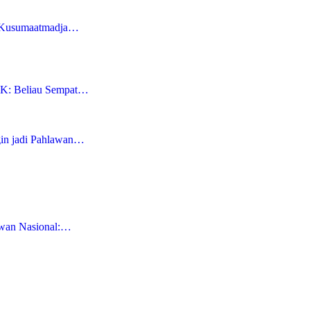
r Kusumaatmadja…
RK: Beliau Sempat…
in jadi Pahlawan…
awan Nasional:…