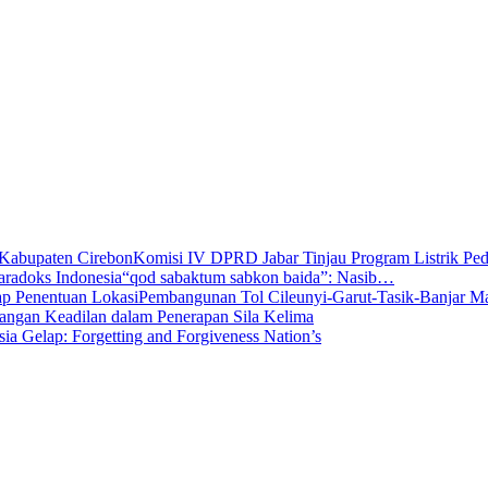
Komisi IV DPRD Jabar Tinjau Program Listrik P
“qod sabaktum sabkon baida”: Nasib…
Pembangunan Tol Cileunyi-Garut-Tasik-Banjar 
angan Keadilan dalam Penerapan Sila Kelima
sia Gelap: Forgetting and Forgiveness Nation’s