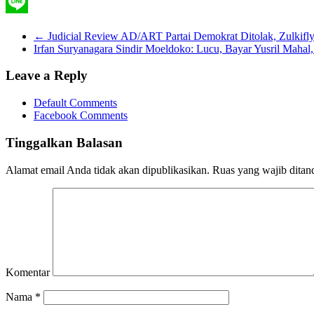
Twitter
Line
←
Judicial Review AD/ART Partai Demokrat Ditolak, Zulkifl
Irfan Suryanagara Sindir Moeldoko: Lucu, Bayar Yusril Maha
Leave a Reply
Default Comments
Facebook Comments
Tinggalkan Balasan
Alamat email Anda tidak akan dipublikasikan.
Ruas yang wajib ditan
Komentar
Nama
*