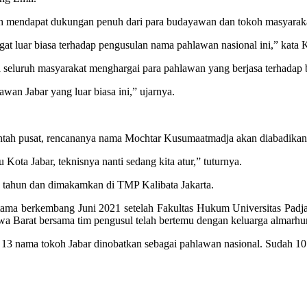
ah mendapat dukungan penuh dari para budayawan dan tokoh masyarak
 luar biasa terhadap pengusulan nama pahlawan nasional ini,” kata 
seluruh masyarakat menghargai para pahlawan yang berjasa terhadap 
an Jabar yang luar biasa ini,” ujarnya.
erintah pusat, rencananya nama Mochtar Kusumaatmadja akan diabadika
ota Jabar, teknisnya nanti sedang kita atur,” tuturnya.
 tahun dan dimakamkan di TMP Kalibata Jakarta.
ma berkembang Juni 2021 setelah Fakultas Hukum Universitas Padjadj
Jawa Barat bersama tim pengusul telah bertemu dengan keluarga almar
 13 nama tokoh Jabar dinobatkan sebagai pahlawan nasional. Sudah 10 t