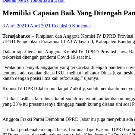
Daerah
News
Tokoh Jawa Barat
Memiliki Capaian Baik Yang Ditengah Pan
8 April 2021
9 April 2021
Redaksi
0 Komentar
Terasjabar.co
– Pimpinan dan Anggota Komisi IV DPRD Provinsi J
UPTD Pengelolaan Prasarana LLAJ Wilayah II, Kabupaten Bandung,
Dalam rapat tersebut, Anggota Komisi IV DPRD Provinsi Jawa Bar
terkoreksi ditengah pandemi Covid-19 saat ini.
“Walaupun banyak anggaran yang terkoreksi ditengah pandemi covid te
tentunya ada capaian diatas IKU, melihat indikator Dinas juga meskip
kanan dengan posisi lima kali refocusing,” ujarnya.
Komisi IV DPRD Jabar pun lanjut Zulkifly, sudah membantu menyuntik
“Terkait fasilitas lalu lintas kami sudah menyuntikan tambahan ang
yang 33% itu presentasenya dianggap masih kurang disana sini soal 
Anggota Fraksi Partai Demokrat DPRD Jabar itu juga menyebut ada sa
“Terkait pembenahan empat belas Terminal Tipe B, kami DPRD sudah m
P3Dnya, asset, dan sebagainya baru tujuh. Kita dorong 2 (Dua) di APB