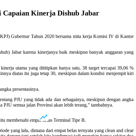
i Capaian Kinerja Dishub Jabar
PJ) Gubernur Tahun 2020 bersama mita kerja Komisi IV di Kantor
hub) Jabar karena kinerjanya baik meskipun banyak anggaran yang
kinerja utama yang dititipkan hanya satu, 38 target tercapai 39,06 %
innya diatas itu juga tetap 30, meskipun dalam kondisi menjempit kiri
angka presentasinya.
an tentang PJU yang tidak ada dan sebagainya, meskipun dengan angka
a PJU semua jalan Provinsi akan lebih terang,” tambahnya.
aitu membenahi empat belas Terminal Tipe B.
de yang lalu, dimana dari empat belas ternyata yang clean and clear
ta dorong tapi setelah kita konfirmasi tadi mungkin hanya sekitar dua