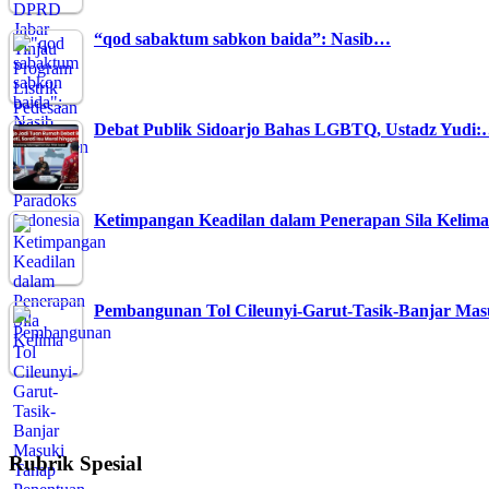
“qod sabaktum sabkon baida”: Nasib…
Debat Publik Sidoarjo Bahas LGBTQ, Ustadz Yudi
Ketimpangan Keadilan dalam Penerapan Sila Kelima
Pembangunan Tol Cileunyi-Garut-Tasik-Banjar Ma
Rubrik Spesial