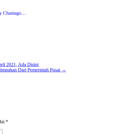
fly Chaniago…
ril 2021, Ada Disini
limpahan Dari Pemerintah Pusat
→
dai
*