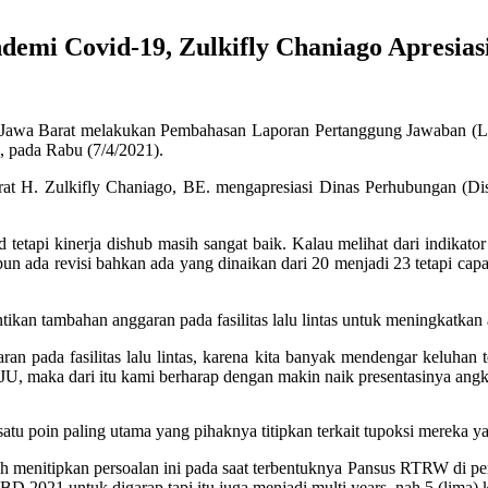
demi Covid-19, Zulkifly Chaniago Apresias
awa Barat melakukan Pembahasan Laporan Pertanggung Jawaban (LK
 pada Rabu (7/4/2021).
at H. Zulkifly Chaniago, BE. mengapresiasi Dinas Perhubungan (Dis
tapi kinerja dishub masih sangat baik. Kalau melihat dari indikator 
un ada revisi bahkan ada yang dinaikan dari 20 menjadi 23 tetapi capa
an tambahan anggaran pada fasilitas lalu lintas untuk meningkatkan 
garan pada fasilitas lalu lintas, karena kita banyak mendengar keluh
PJU, maka dari itu kami berharap dengan makin naik presentasinya angk
tu poin paling utama yang pihaknya titipkan terkait tupoksi mereka y
enitipkan persoalan ini pada saat terbentuknya Pansus RTRW di perio
D 2021 untuk digarap tapi itu juga menjadi multi years, nah 5 (lima) ki