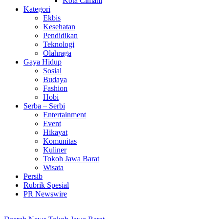
Kota Cimahi
Kategori
Ekbis
Kesehatan
Pendidikan
Teknologi
Olahraga
Gaya Hidup
Sosial
Budaya
Fashion
Hobi
Serba – Serbi
Entertainment
Event
Hikayat
Komunitas
Kuliner
Tokoh Jawa Barat
Wisata
Persib
Rubrik Spesial
PR Newswire