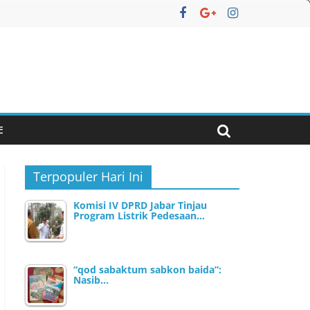
E
Terpopuler Hari Ini
Komisi IV DPRD Jabar Tinjau
Program Listrik Pedesaan…
“qod sabaktum sabkon baida”:
Nasib…