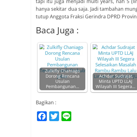
tapi itu juga menjadi multi years, nah 5 (l
hanya sekitar dua saja. Jadi tambahan mung
tutup Anggota Fraksi Gerindra DPRD Provins
Baca Juga :
Zulkifly Chaniago
Dorong Rencana
Achdar Sudrajat
Usulan
Minta UPTD LLAJ
Pembangunan…
Wilayah III Segera…
Bagikan :
F
T
Li
a
w
n
c
itt
e