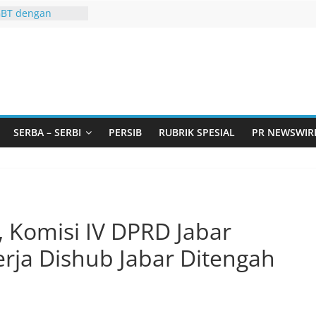
GBT dengan
 LGBT
Remaja, Solusi
asalah
urtadan Gandeng
lar Seminar
an Standarisasi
s Pemurtadan
 Ribu Anak
SERBA – SERBI
PERSIB
RUBRIK SPESIAL
PR NEWSWIR
ndung Barat Siap
URI Lewat
iwangi 2026
KA AKU ADA
, Komisi IV DPRD Jabar
erja Dishub Jabar Ditengah