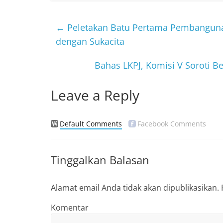
e
er
b
←
Peletakan Batu Pertama Pembangunan
o
dengan Sukacita
o
Bahas LKPJ, Komisi V Soroti B
k
Leave a Reply
Default Comments
Facebook Comments
Tinggalkan Balasan
Alamat email Anda tidak akan dipublikasikan.
Komentar