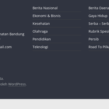
Berita Nasional
Berita Daer
Ekonomi & Bisnis
Gaya Hidup
Kesehatan
Serba – Serb
Olahraga
Rubrik Spesi
camatan Bandung
)
Pendidikan
Persib
ail.com
Teknologi
Road To Pil
ta.
 oleh
WordPress
.