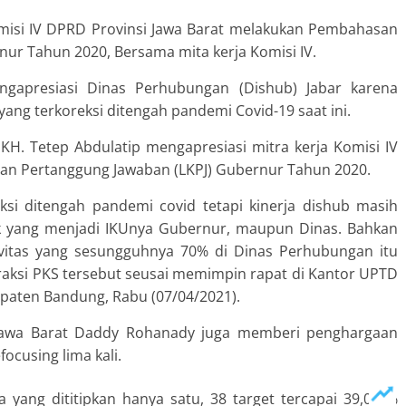
isi IV DPRD Provinsi Jawa Barat melakukan Pembahasan
ur Tahun 2020, Bersama mita kerja Komisi IV.
ngapresiasi Dinas Perhubungan (Dishub) Jabar karena
ang terkoreksi ditengah pandemi Covid-19 saat ini.
KH. Tetep Abdulatip mengapresiasi mitra kerja Komisi IV
an Pertanggung Jawaban (LKPJ) Gubernur Tahun 2020.
si ditengah pandemi covid tetapi kinerja dishub masih
aik yang menjadi IKUnya Gubernur, maupun Dinas. Bahkan
ivitas yang sesungguhnya 70% di Dinas Perhubungan itu
Fraksi PKS tersebut seusai memimpin rapat di Kantor UPTD
upaten Bandung, Rabu (07/04/2021).
 Jawa Barat Daddy Rohanady juga memberi penghargaan
ocusing lima kali.
a yang dititipkan hanya satu, 38 target tercapai 39,06 %