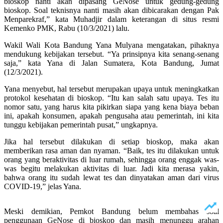
bioskop nanti akan dipasang GeNose untuk gedung-gedung
bioskop. Soal teknisnya nanti masih akan dibicarakan dengan Pak
Menparekraf,” kata Muhadjir dalam keterangan di situs resmi
Kemenko PMK, Rabu (10/3/2021) lalu.
Wakil Wali Kota Bandung Yana Mulyana mengatakan, pihaknya
mendukung kebijakan tersebut. “Ya prinsipnya kita senang-senang
saja,” kata Yana di Jalan Sumatera, Kota Bandung, Jumat
(12/3/2021).
Yana menyebut, hal tersebut merupakan upaya untuk meningkatkan
protokol kesehatan di bioskop. “Itu kan salah satu upaya. Tes itu
nomor satu, yang harus kita pikirkan siapa yang kena biaya beban
ini, apakah konsumen, apakah pengusaha atau pemerintah, ini kita
tunggu kebijakan pemerintah pusat,” ungkapnya.
Jika hal tersebut dilakukan di setiap bioskop, maka akan
memberikan rasa aman dan nyaman. “Baik, tes itu dilakukan untuk
orang yang beraktivitas di luar rumah, sehingga orang enggak was-
was begitu melakukan aktivitas di luar. Jadi kita merasa yakin,
bahwa orang itu sudah lewat tes dan dinyatakan aman dari virus
COVID-19,” jelas Yana.
Meski demikian, Pemkot Bandung belum membahas soal
penggunaan GeNose di bioskop dan masih menunggu arahan