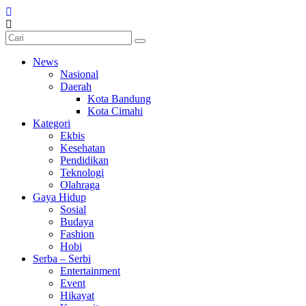
News
Nasional
Daerah
Kota Bandung
Kota Cimahi
Kategori
Ekbis
Kesehatan
Pendidikan
Teknologi
Olahraga
Gaya Hidup
Sosial
Budaya
Fashion
Hobi
Serba – Serbi
Entertainment
Event
Hikayat