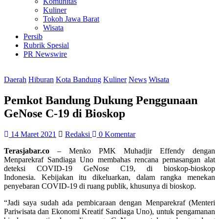
Komunitas
Kuliner
Tokoh Jawa Barat
Wisata
Persib
Rubrik Spesial
PR Newswire
Daerah
Hiburan
Kota Bandung
Kuliner
News
Wisata
Pemkot Bandung Dukung Penggunaan
GeNose C-19 di Bioskop
14 Maret 2021
Redaksi
0 Komentar
Terasjabar.co
– Menko PMK Muhadjir Effendy dengan
Menparekraf Sandiaga Uno membahas rencana pemasangan alat
deteksi COVID-19 GeNose C19, di bioskop-bioskop
Indonesia. Kebijakan itu dikeluarkan, dalam rangka menekan
penyebaran COVID-19 di ruang publik, khusunya di bioskop.
“Jadi saya sudah ada pembicaraan dengan Menparekraf (Menteri
Pariwisata dan Ekonomi Kreatif Sandiaga Uno), untuk pengamanan