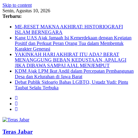
Skip to content
Senin, Agustus 10, 2026
Terbaru:
ME-RESET MAKNA AKHIRAT: HISTORIOGRAFI
ISLAM BERNEGARA
Kang UAS Ajak Jamaah Isi Kemerdekaan dengan Kegiatan
Positif dan Perkuat Peran Orang Tua dalam Membentuk
Karakter Generasi
YAKINKAH HARI AKHIRAT ITU ADA? BERAT
MENANGGUNG BEBAN KEDUSTAAN, APALAGI
JIKA DIBAWA SAMPAI AJAL MENJEMPUT
KDM Ajak LPM Ikut Andil dalam Percepatan Pembangunan
Desa dan Kelurahan di Jawa Barat
Debat Publik Sidoarjo Bahas LGBTQ, Ustadz Yudi: Pintu
Taubat Selalu Terbuka
Teras Jabar