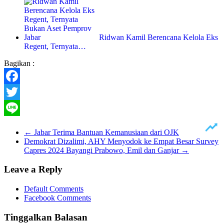
Ridwan Kamil Berencana Kelola Eks
Regent, Ternyata…
Bagikan :
Facebook
Twitter
Line
←
Jabar Terima Bantuan Kemanusiaan dari OJK
Demokrat Dizalimi, AHY Menyodok ke Empat Besar Survey
Capres 2024 Bayangi Prabowo, Emil dan Ganjar
→
Leave a Reply
Default Comments
Facebook Comments
Tinggalkan Balasan