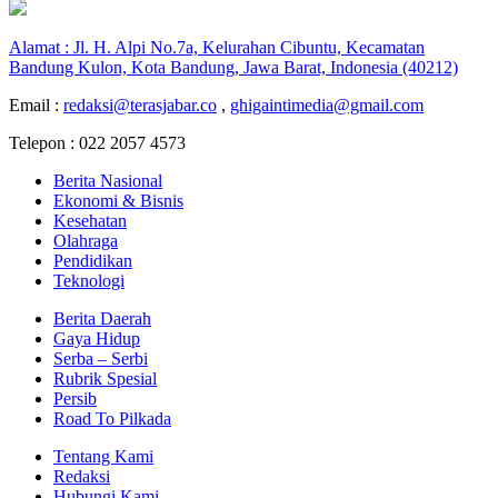
Alamat : Jl. H. Alpi No.7a, Kelurahan Cibuntu, Kecamatan
Bandung Kulon, Kota Bandung, Jawa Barat, Indonesia (40212)
Email :
redaksi@terasjabar.co
,
ghigaintimedia@gmail.com
Telepon : 022 2057 4573
Berita Nasional
Ekonomi & Bisnis
Kesehatan
Olahraga
Pendidikan
Teknologi
Berita Daerah
Gaya Hidup
Serba – Serbi
Rubrik Spesial
Persib
Road To Pilkada
Tentang Kami
Redaksi
Hubungi Kami