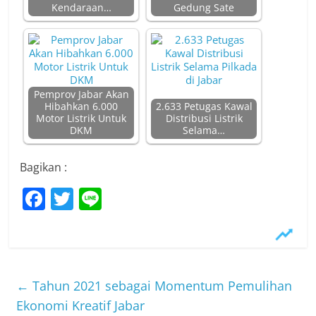
Kendaraan…
Gedung Sate
Pemprov Jabar Akan
Hibahkan 6.000
2.633 Petugas Kawal
Motor Listrik Untuk
Distribusi Listrik
DKM
Selama…
Bagikan :
F
T
Li
a
w
n
c
itt
e
e
er
b
←
Tahun 2021 sebagai Momentum Pemulihan
o
Ekonomi Kreatif Jabar