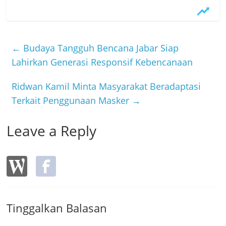
a
w
n
c
itt
e
e
er
b
←
Budaya Tangguh Bencana Jabar Siap
o
Lahirkan Generasi Responsif Kebencanaan
o
Ridwan Kamil Minta Masyarakat Beradaptasi
k
Terkait Penggunaan Masker
→
Leave a Reply
Tinggalkan Balasan