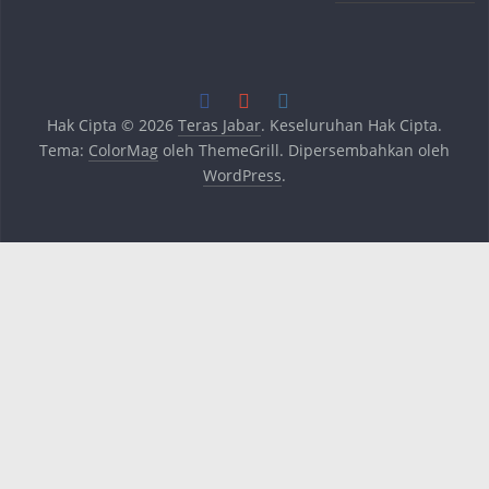
Hak Cipta © 2026
Teras Jabar
. Keseluruhan Hak Cipta.
Tema:
ColorMag
oleh ThemeGrill. Dipersembahkan oleh
WordPress
.