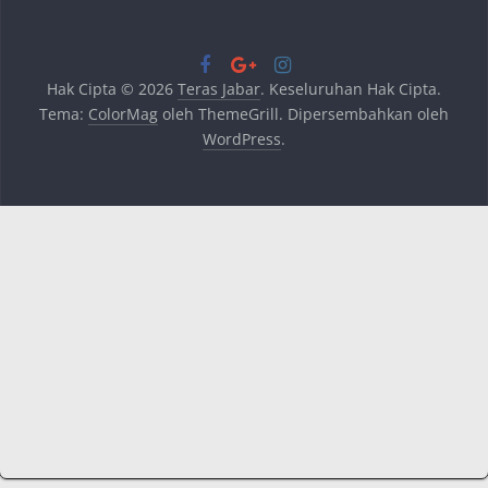
Hak Cipta © 2026
Teras Jabar
. Keseluruhan Hak Cipta.
Tema:
ColorMag
oleh ThemeGrill. Dipersembahkan oleh
WordPress
.