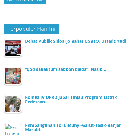
Terpopuler Hari Ini
Debat Publik Sidoarjo Bahas LGBTQ, Ustadz Yudi:
…
“qod sabaktum sabkon baida”: Nasib…
Komisi IV DPRD Jabar Tinjau Program Listrik
Pedesaan…
Pembangunan Tol Cileunyi-Garut-Tasik-Banjar
Masuki…