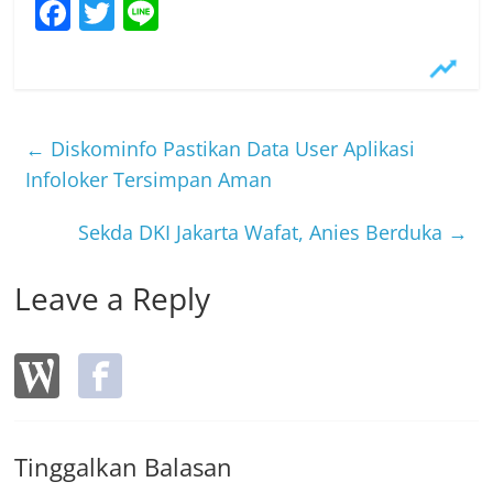
F
T
Li
a
w
n
c
itt
e
e
er
b
←
Diskominfo Pastikan Data User Aplikasi
o
Infoloker Tersimpan Aman
o
Sekda DKI Jakarta Wafat, Anies Berduka
→
k
Leave a Reply
Tinggalkan Balasan