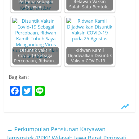
Pertama sebagai
Relawan Vaksin
Relawan…
Salah Satu Bentuk…
Disuntik Vaksin
Ridwan Kamil
Covid-19 Sebagai
Dijadwalkan Disuntik
Percobaan, Ridwan…
Vaksin COVID-19…
Bagikan :
F
T
Li
a
w
n
c
itt
e
e
er
b
←
Perkumpulan Pensiunan Karyawan
Jamsostek (PPKJ) Wilayah Jawa Barat Peringati