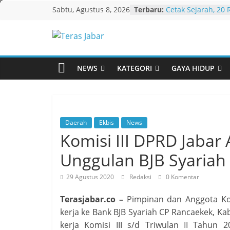
Skip
Sabtu, Agustus 8, 2026
Terbaru:
Cetak Sejarah, 20 
to
PAUD/TK/RA di Ba
Pecahkan Rekor M
content
Teras
Festival Tunas Sil
KDM Ajak LPM Ikut
Percepatan Pemb
Jabar
NEWS
KATEGORI
GAYA HIDUP
dan Kelurahan di 
Debat Publik Sido
LGBTQ, Ustadz Yud
Selalu Terbuka
Darurat HIV pada 
tak Menyentuh Ma
Daerah
Ekbis
News
Komnas Anti Pem
Komisi III DPRD Jabar
Dewan Dakwah Gel
Nasional, Rumuska
Unggulan BJB Syariah
Penanganan Kasu
29 Agustus 2020
Redaksi
0 Komentar
Terasjabar.co –
Pimpinan dan Anggota Kom
kerja ke Bank BJB Syariah CP Rancaekek, K
kerja Komisi III s/d Triwulan II Tahun