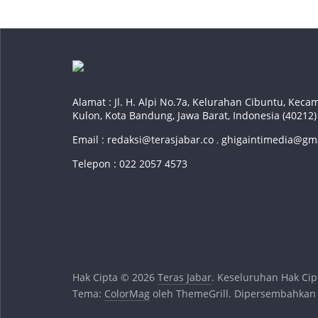
Alamat : Jl. H. Alpi No.7a, Kelurahan Cibuntu, Ke
Kulon, Kota Bandung, Jawa Barat, Indonesia (40212)
Email :
redaksi@terasjabar.co
,
ghigaintimedia@gm
Telepon : 022 2057 4573
Hak Cipta © 2026
Teras Jabar
. Keseluruhan Hak Cip
Tema:
ColorMag
oleh ThemeGrill. Dipersembahkan