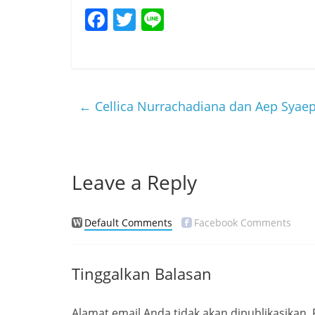
F
T
Li
a
w
n
c
itt
e
e
er
b
←
Cellica Nurrachadiana dan Aep Syaep
o
o
k
Leave a Reply
Default Comments
Facebook Comments
Tinggalkan Balasan
Alamat email Anda tidak akan dipublikasikan.