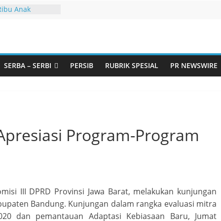
Ribu Anak
ndung Barat Siap
URI Lewat
iwangi 2026
 Andil dalam
angunan Desa
SERBA – SERBI
PERSIB
RUBRIK SPESIAL
PR NEWSWIRE
Jawa Barat
arjo Bahas
i: Pintu Taubat
Remaja, Solusi
salah
urtadan Gandeng
 Apresiasi Program-Program
ar Seminar
n Standarisasi
s Pemurtadan
isi III DPRD Provinsi Jawa Barat, melakukan kunjungan
abupaten Bandung. Kunjungan dalam rangka evaluasi mitra
 2020 dan pemantauan Adaptasi Kebiasaan Baru, Jumat