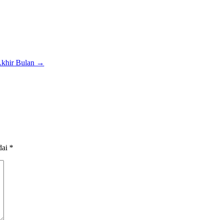
Akhir Bulan
→
dai
*