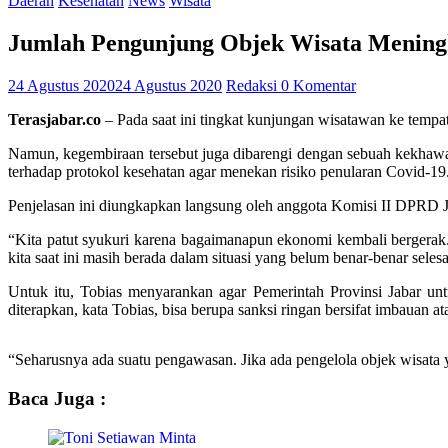
Daerah
Kesehatan
News
Wisata
Jumlah Pengunjung Objek Wisata Meningk
24 Agustus 2020
24 Agustus 2020
Redaksi
0 Komentar
Terasjabar.co
– Pada saat ini tingkat kunjungan wisatawan ke tempa
Namun, kegembiraan tersebut juga dibarengi dengan sebuah kekhawati
terhadap protokol kesehatan agar menekan risiko penularan Covid-19
Penjelasan ini diungkapkan langsung oleh anggota Komisi II DPRD Ja
“Kita patut syukuri karena bagaimanapun ekonomi kembali bergera
kita saat ini masih berada dalam situasi yang belum benar-benar sel
Untuk itu, Tobias menyarankan agar Pemerintah Provinsi Jabar untu
diterapkan, kata Tobias, bisa berupa sanksi ringan bersifat imbauan at
“Seharusnya ada suatu pengawasan. Jika ada pengelola objek wisata ya
Baca Juga :