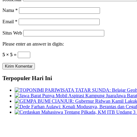
Nama
*
Email
*
Situs Web
Please enter an answer in digits:
5 × 5 =
Terpopuler Hari Ini
Jawa Bara