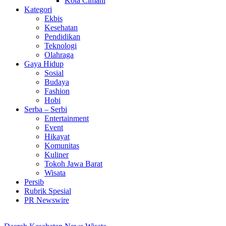
Kota Cimahi
Kategori
Ekbis
Kesehatan
Pendidikan
Teknologi
Olahraga
Gaya Hidup
Sosial
Budaya
Fashion
Hobi
Serba – Serbi
Entertainment
Event
Hikayat
Komunitas
Kuliner
Tokoh Jawa Barat
Wisata
Persib
Rubrik Spesial
PR Newswire