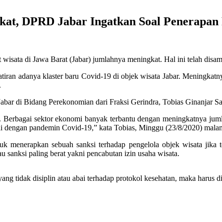
at, DPRD Jabar Ingatkan Soal Penerapan 
t wisata di Jawa Barat (Jabar) jumlahnya meningkat. Hal ini telah di
ran adanya klaster baru Covid-19 di objek wisata Jabar. Meningkatny
.
bar di Bidang Perekonomian dari Fraksi Gerindra, Tobias Ginanjar Sa
k. Berbagai sektor ekonomi banyak terbantu dengan meningkatnya ju
esai dengan pandemin Covid-19,” kata Tobias, Minggu (23/8/2020) mala
k menerapkan sebuah sanksi terhadap pengelola objek wisata jika ter
au sanksi paling berat yakni pencabutan izin usaha wisata.
ng tidak disiplin atau abai terhadap protokol kesehatan, maka harus di