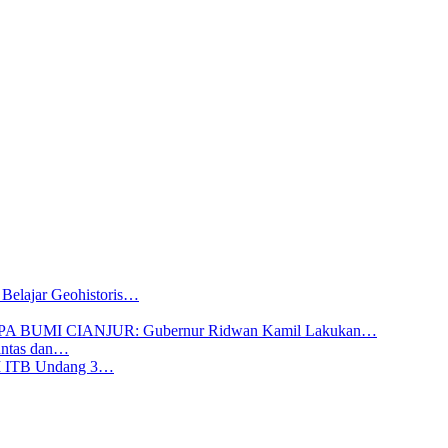
ajar Geohistoris…
A BUMI CIANJUR: Gubernur Ridwan Kamil Lakukan…
antas dan…
KM ITB Undang 3…