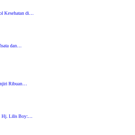
kol Kesehatan di…
Wisata dan…
njiri Ribuan…
 Hj. Lilis Boy:…