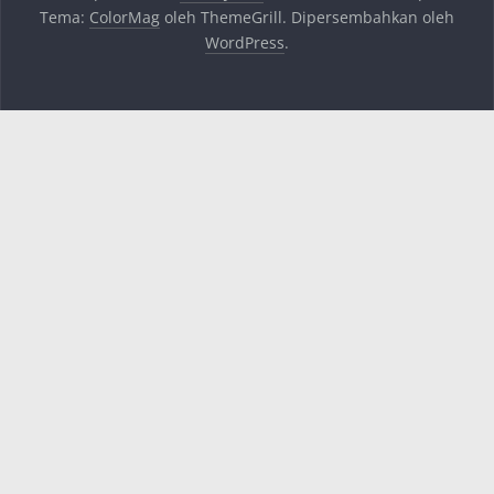
Tema:
ColorMag
oleh ThemeGrill. Dipersembahkan oleh
WordPress
.