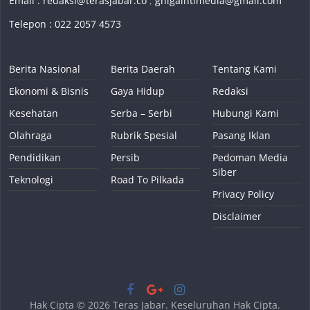
Email :
redaksi@terasjabar.co
,
ghigaintimedia@gmail.com
Telepon : 022 2057 4573
Berita Nasional
Berita Daerah
Tentang Kami
Ekonomi & Bisnis
Gaya Hidup
Redaksi
Kesehatan
Serba – Serbi
Hubungi Kami
Olahraga
Rubrik Spesial
Pasang Iklan
Pendidikan
Persib
Pedoman Media
Siber
Teknologi
Road To Pilkada
Privacy Policy
Disclaimer
Hak Cipta © 2026
Teras Jabar
. Keseluruhan Hak Cipta.