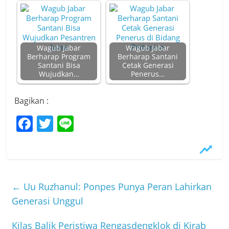
Wagub Jabar
Wagub Jabar
Berharap Program
Berharap Santani
Santani Bisa
Cetak Generasi
Wujudkan…
Penerus…
Bagikan :
F
T
Li
a
w
n
c
itt
e
e
er
b
←
Uu Ruzhanul: Ponpes Punya Peran Lahirkan
o
Generasi Unggul
o
Kilas Balik Peristiwa Rengasdengklok di Kirab