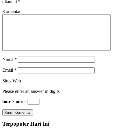
ditandai
*
Komentar
Nama
*
Email
*
Situs Web
Please enter an answer in digits:
four × one =
Terpopuler Hari Ini