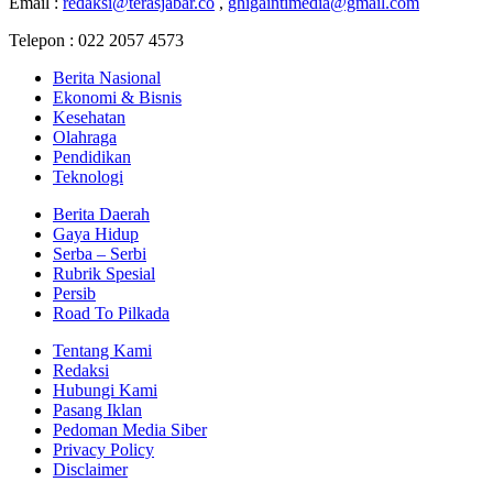
Email :
redaksi@terasjabar.co
,
ghigaintimedia@gmail.com
Telepon : 022 2057 4573
Berita Nasional
Ekonomi & Bisnis
Kesehatan
Olahraga
Pendidikan
Teknologi
Berita Daerah
Gaya Hidup
Serba – Serbi
Rubrik Spesial
Persib
Road To Pilkada
Tentang Kami
Redaksi
Hubungi Kami
Pasang Iklan
Pedoman Media Siber
Privacy Policy
Disclaimer