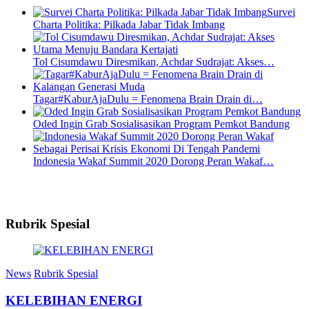
Survei
Charta Politika: Pilkada Jabar Tidak Imbang
Tol Cisumdawu Diresmikan, Achdar Sudrajat: Akses…
Tagar#KaburAjaDulu = Fenomena Brain Drain di…
Oded Ingin Grab Sosialisasikan Program Pemkot Bandung
Indonesia Wakaf Summit 2020 Dorong Peran Wakaf…
Rubrik Spesial
News
Rubrik Spesial
KELEBIHAN ENERGI