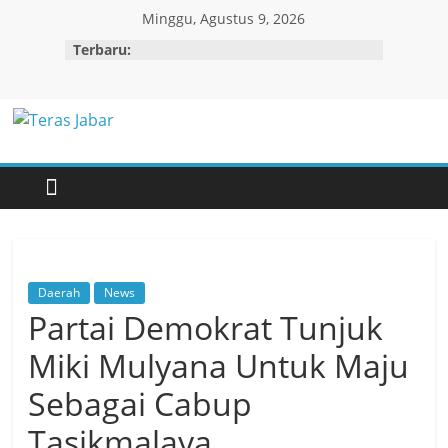
Skip
Minggu, Agustus 9, 2026
to
Terbaru:
content
Teras
Jabar
Daerah
News
Partai Demokrat Tunjuk
Miki Mulyana Untuk Maju
Sebagai Cabup
Tasikmalaya