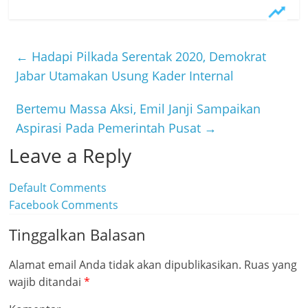
c
w
L
e
i
i
b
t
n
←
Hadapi Pilkada Serentak 2020, Demokrat
o
t
e
Jabar Utamakan Usung Kader Internal
o
e
Bertemu Massa Aksi, Emil Janji Sampaikan
k
r
Aspirasi Pada Pemerintah Pusat
→
Leave a Reply
Default Comments
Facebook Comments
Tinggalkan Balasan
Alamat email Anda tidak akan dipublikasikan.
Ruas yang
wajib ditandai
*