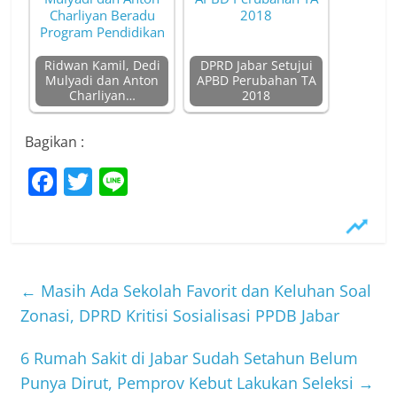
Ridwan Kamil, Dedi
DPRD Jabar Setujui
Mulyadi dan Anton
APBD Perubahan TA
Charliyan…
2018
Bagikan :
F
T
Li
a
w
n
c
itt
e
e
er
b
←
Masih Ada Sekolah Favorit dan Keluhan Soal
o
Zonasi, DPRD Kritisi Sosialisasi PPDB Jabar
o
6 Rumah Sakit di Jabar Sudah Setahun Belum
k
Punya Dirut, Pemprov Kebut Lakukan Seleksi
→