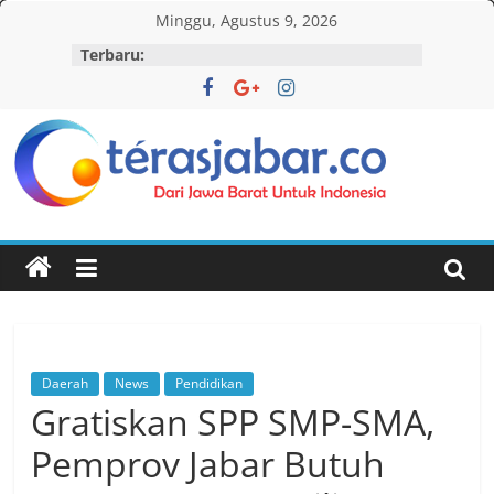
Skip
Minggu, Agustus 9, 2026
to
Terbaru:
content
Teras
Jabar
Daerah
News
Pendidikan
Gratiskan SPP SMP-SMA,
Pemprov Jabar Butuh