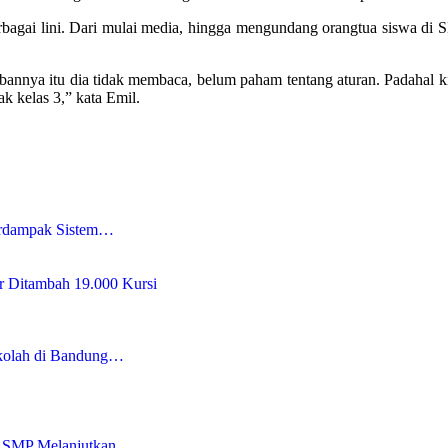
berbagai lini. Dari mulai media, hingga mengundang orangtua siswa di 
nnya itu dia tidak membaca, belum paham tentang aturan. Padahal kita 
k kelas 3,” kata Emil.
erdampak Sistem…
r Ditambah 19.000 Kursi
kolah di Bandung…
an SMP Melanjutkan…