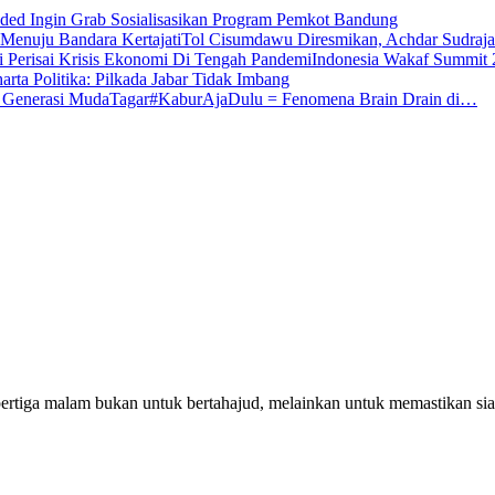
ded Ingin Grab Sosialisasikan Program Pemkot Bandung
Tol Cisumdawu Diresmikan, Achdar Sudraj
Indonesia Wakaf Summit
arta Politika: Pilkada Jabar Tidak Imbang
Tagar#KaburAjaDulu = Fenomena Brain Drain di…
pertiga malam bukan untuk bertahajud, melainkan untuk memastikan si