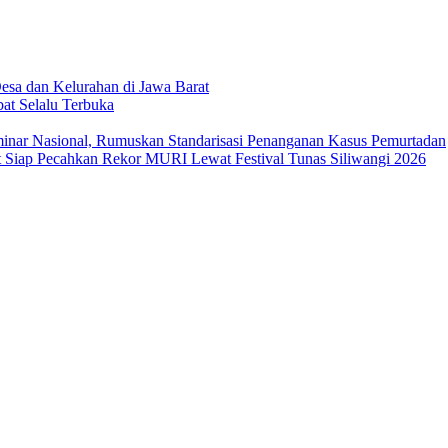
sa dan Kelurahan di Jawa Barat
at Selalu Terbuka
ar Nasional, Rumuskan Standarisasi Penanganan Kasus Pemurtadan
Siap Pecahkan Rekor MURI Lewat Festival Tunas Siliwangi 2026