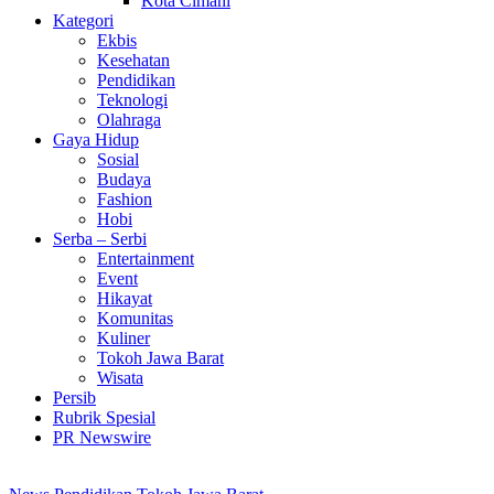
Kota Cimahi
Kategori
Ekbis
Kesehatan
Pendidikan
Teknologi
Olahraga
Gaya Hidup
Sosial
Budaya
Fashion
Hobi
Serba – Serbi
Entertainment
Event
Hikayat
Komunitas
Kuliner
Tokoh Jawa Barat
Wisata
Persib
Rubrik Spesial
PR Newswire