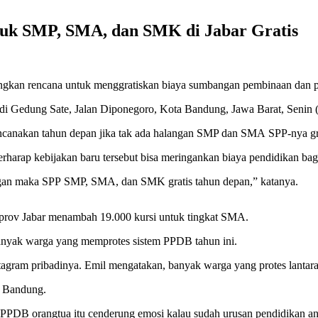
tuk SMP, SMA, dan SMK di Jabar Gratis
gkan rencana untuk menggratiskan biaya sumbangan pembinaan dan 
 di Gedung Sate, Jalan Diponegoro, Kota Bandung, Jawa Barat, Senin 
encanakan tahun depan jika tak ada halangan SMP dan SMA SPP-nya gra
erharap kebijakan baru tersebut bisa meringankan biaya pendidikan bag
angan maka SPP SMP, SMA, dan SMK gratis tahun depan,” katanya.
prov Jabar menambah 19.000 kursi untuk tingkat SMA.
 banyak warga yang memprotes sistem PPDB tahun ini.
gram pribadinya. Emil mengatakan, banyak warga yang protes lantaran
a Bandung.
 PPDB orangtua itu cenderung emosi kalau sudah urusan pendidikan an