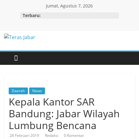
Skip
Jumat, Agustus 7, 2026
to
Terbaru:
content
Teras
Jabar
Daerah
News
Kepala Kantor SAR
Bandung: Jabar Wilayah
Lumbung Bencana
28 Februari 2019
Redaksi
0 Komentar