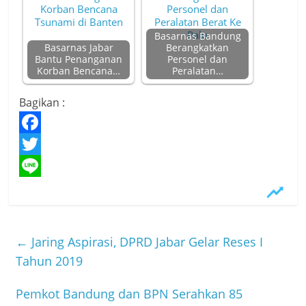
Basarnas Bandung
Basarnas Jabar
Berangkatkan
Bantu Penanganan
Personel dan
Korban Bencana…
Peralatan…
Bagikan :
F
a
T
c
w
L
e
i
i
b
t
n
←
Jaring Aspirasi, DPRD Jabar Gelar Reses I
o
t
e
Tahun 2019
o
e
Pemkot Bandung dan BPN Serahkan 85
k
r