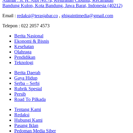
Alamat : Jl. H. Alpi No.7a, Kelurahan Cibuntu, Kecamatan
Bandung Kulon, Kota Bandung, Jawa Barat, Indonesia (40212)
Email :
redaksi@terasjabar.co
,
ghigaintimedia@gmail.com
Telepon : 022 2057 4573
Berita Nasional
Ekonomi & Bisnis
Kesehatan
Olahraga
Pendidikan
Teknologi
Berita Daerah
Gaya Hidup
Serba – Serbi
Rubrik Spesial
Persib
Road To Pilkada
Tentang Kami
Redaksi
Hubungi Kami
Pasang Iklan
Pedoman Media Siber