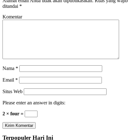
Alamat email Anda tidak akan dipublikasikan.
Ruas yang wajib
ditandai
*
Komentar
Nama
*
Email
*
Situs Web
Please enter an answer in digits:
2 × four =
Terpopuler Hari Ini