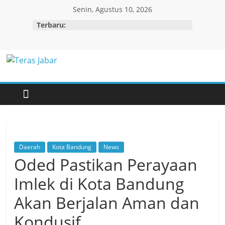
Skip
Senin, Agustus 10, 2026
to
Terbaru:
content
Teras
Jabar
Daerah
Kota Bandung
News
Oded Pastikan Perayaan
Imlek di Kota Bandung
Akan Berjalan Aman dan
Kondusif