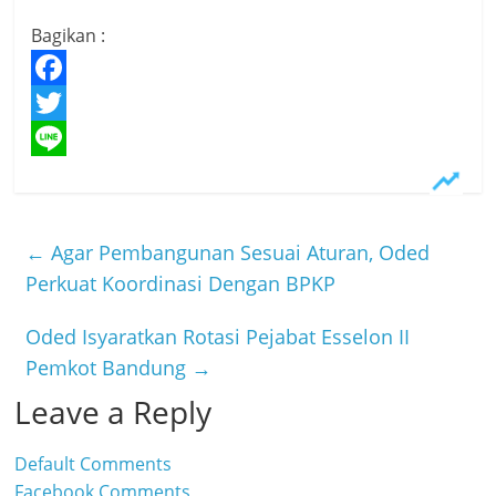
Bagikan :
F
a
T
c
w
L
e
i
i
b
t
n
←
Agar Pembangunan Sesuai Aturan, Oded
o
t
e
Perkuat Koordinasi Dengan BPKP
o
e
Oded Isyaratkan Rotasi Pejabat Esselon II
k
r
Pemkot Bandung
→
Leave a Reply
Default Comments
Facebook Comments