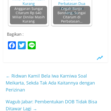
Anggaran Sungai
Cegah Banjir
Citarum Rp 640
Bandang, Sungai
Miliar Dinilai Masih
Citarum di
Kurang
Perbatasan…
Bagikan :
F
T
Li
a
w
n
c
itt
e
e
er
b
←
Ridwan Kamil Bela Iwa Karniwa Soal
o
Meikarta, Sekda Tak Ada Kaitannya dengan
Perizinan
o
k
Wagub Jabar: Pembentukan DOB Tidak Bisa
Ditawar Lagi
→